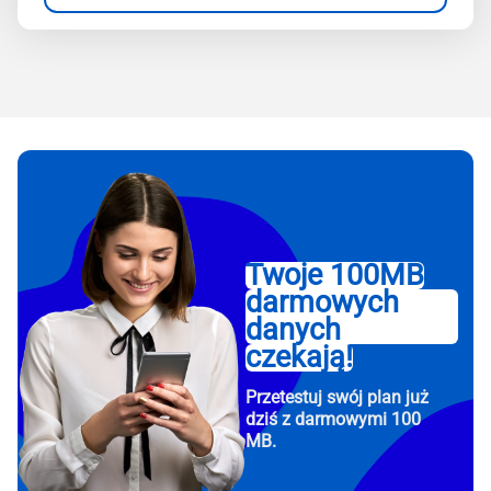
Twoje 100MB
darmowych
danych
czekają!
Przetestuj swój plan już
dziś z darmowymi 100
MB.