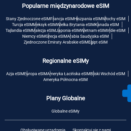
Popularne międzynarodowe eSIM
Stany Zjednoczone eSIM
Francja eSIM
Hiszpania eSIM
Włochy eSIM
Turcja eSIM
Meksyk eSIM
Wielka Brytania eSIM
Kanada eSIM
Tajlandia eSIM
Malezja eSIM
Japonia eSIM
Wietnam eSIM
Indie eSIM
Niemcy eSIM
Grecja eSIM
Arabia Saudyjska eSIM
Zjednoczone Emiraty Arabskie eSIM
Egipt eSIM
Regionalne eSIMy
Azja eSIM
Europa eSIM
Ameryka Łacińska eSIM
Bliski Wschód eSIM
Ameryka Północna eSIM
Plany Globalne
Globalne eSIMy
Obsługiwane urządzenia
Skontaktuj się z nami