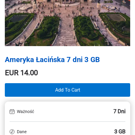
Ameryka Łacińska 7 dni 3 GB
EUR
14.00
Add To Cart
7 Dni
Ważność
3 GB
Dane