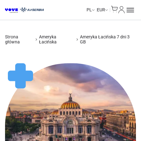
Cart
Moje kon
Unlimited Data
Unlimited Data
Unlimited Data
Unlimited Data
PL
EUR
Strona
Ameryka
Ameryka Łacińska 7 dni 3
główna
Łacińska
GB