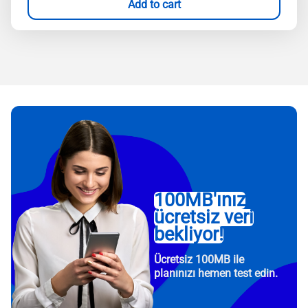
Add to cart
100MB'ınız
ücretsiz veri
bekliyor!
Ücretsiz 100MB ile
planınızı hemen test edin.