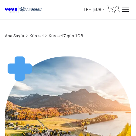
Cart
Hesabım
Data Calls
Data Calls
TR
EUR
Ana Sayfa
Küresel
Küresel 7 gün 1GB