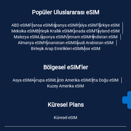
Popüler Uluslararası eSIM
ABD eSIM
Fransa eSIM
İspanya eSIM
İtalya eSIM
Türkiye eSIM
Meksika eSIM
Birleşik Krallık eSIM
Kanada eSIM
Tayland eSIM
Malezya eSIM
Japonya eSIM
Vietnam eSIM
Hindistan eSIM
Almanya eSIM
Yunanistan eSIM
Suudi Arabistan eSIM
Birleşik Arap Emirlikleri eSIM
Mısır eSIM
Bölgesel eSIM'ler
Asya eSIM
Avrupa eSIM
Latin Amerika eSIM
Orta Doğu eSIM
Kuzey Amerika eSIM
Küresel Plans
Küresel eSIM