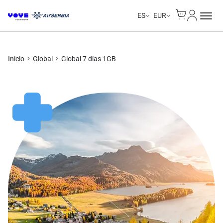
Cart
Mi Cuent
Data Calls
Data Calls
ES
EUR
Inicio
Global
Global 7 días 1GB