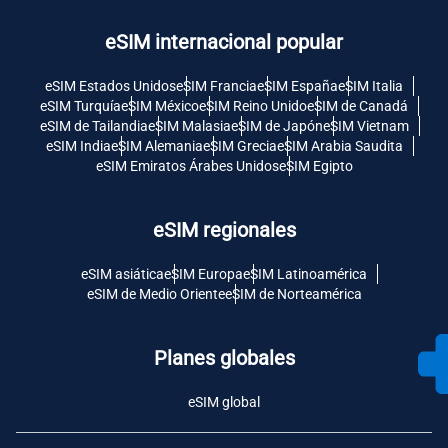
eSIM internacional popular
eSIM Estados Unidos
eSIM Francia
eSIM España
eSIM Italia
eSIM Turquía
eSIM México
eSIM Reino Unido
eSIM de Canadá
eSIM de Tailandia
eSIM Malasia
eSIM de Japón
eSIM Vietnam
eSIM India
eSIM Alemania
eSIM Grecia
eSIM Arabia Saudita
eSIM Emiratos Árabes Unidos
eSIM Egipto
eSIM regionales
eSIM asiática
eSIM Europa
eSIM Latinoamérica
eSIM de Medio Oriente
eSIM de Norteamérica
Planes globales
eSIM global