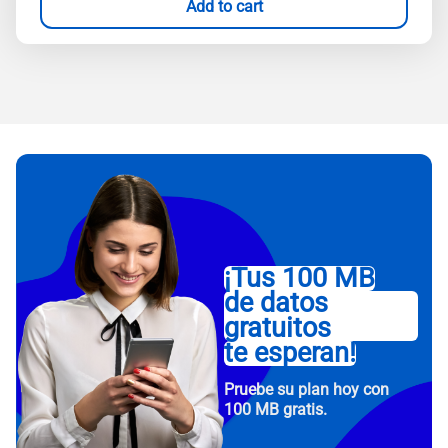
Add to cart
¡Tus 100 MB
de datos
gratuitos
te esperan!
Pruebe su plan hoy con
100 MB gratis.