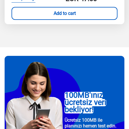
Add to cart
100MB'ınız
ücretsiz veri
bekliyor!
Ücretsiz 100MB ile
planınızı hemen test edin.