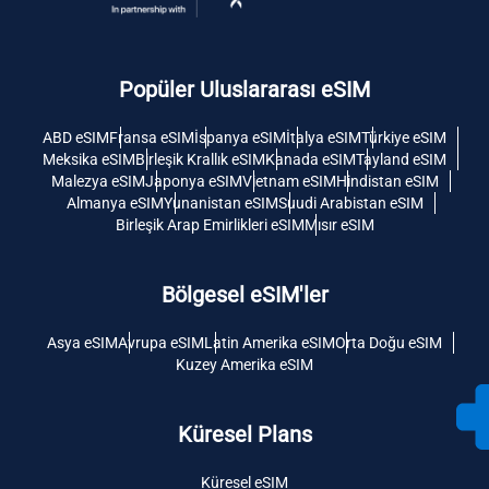
Popüler Uluslararası eSIM
ABD eSIM
Fransa eSIM
İspanya eSIM
İtalya eSIM
Türkiye eSIM
Meksika eSIM
Birleşik Krallık eSIM
Kanada eSIM
Tayland eSIM
Malezya eSIM
Japonya eSIM
Vietnam eSIM
Hindistan eSIM
Almanya eSIM
Yunanistan eSIM
Suudi Arabistan eSIM
Birleşik Arap Emirlikleri eSIM
Mısır eSIM
Bölgesel eSIM'ler
Asya eSIM
Avrupa eSIM
Latin Amerika eSIM
Orta Doğu eSIM
Kuzey Amerika eSIM
Küresel Plans
Küresel eSIM