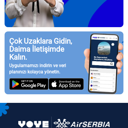
Çok Uzaklara Gidin,
Daima İletişimde
Kalın.
Uygulamamızı indirin ve veri
planınızı kolayca yönetin.