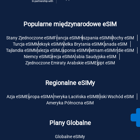
Popularne międzynarodowe eSIM
Stany Zjednoczone eSIM
Francja eSIM
Hiszpania eSIM
Włochy eSIM
Turcja eSIM
Meksyk eSIM
Wielka Brytania eSIM
Kanada eSIM
Tajlandia eSIM
Malezja eSIM
Japonia eSIM
Wietnam eSIM
Indie eSIM
Niemcy eSIM
Grecja eSIM
Arabia Saudyjska eSIM
Zjednoczone Emiraty Arabskie eSIM
Egipt eSIM
Regionalne eSIMy
Azja eSIM
Europa eSIM
Ameryka Łacińska eSIM
Bliski Wschód eSIM
Ameryka Północna eSIM
Plany Globalne
Globalne eSIMy