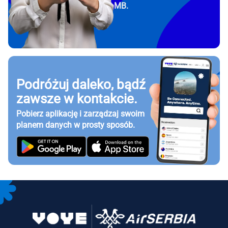
MB.
Podróżuj daleko, bądź
zawsze w kontakcie.
Pobierz aplikację i zarządzaj swoim
planem danych w prosty sposób.