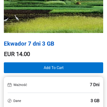
Ekwador 7 dni 3 GB
EUR
14.00
Add To Cart
7 Dni
Ważność
3 GB
Dane