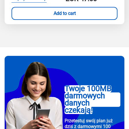
Add to cart
Twoje 100MB
darmowych
danych
czekają!
Przetestuj swój plan już
dziś z darmowymi 100