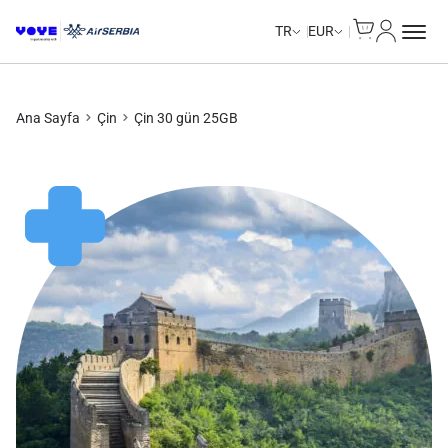
Cart
Hesabım
Unlimited Data
Unlimited Data
Unlimited Data
Unlimited Data
TR
EUR
Ana Sayfa
Çin
Çin 30 gün 25GB