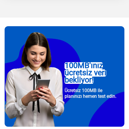
100MB'ınız
ücretsiz veri
bekliyor!
Ücretsiz 100MB ile
planınızı hemen test edin.