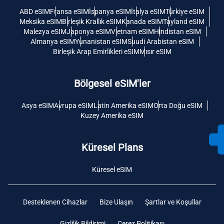
ABD eSIM
Fransa eSIM
İspanya eSIM
İtalya eSIM
Türkiye eSIM
Meksika eSIM
Birleşik Krallık eSIM
Kanada eSIM
Tayland eSIM
Malezya eSIM
Japonya eSIM
Vietnam eSIM
Hindistan eSIM
Almanya eSIM
Yunanistan eSIM
Suudi Arabistan eSIM
Birleşik Arap Emirlikleri eSIM
Mısır eSIM
Bölgesel eSIM'ler
Asya eSIM
Avrupa eSIM
Latin Amerika eSIM
Orta Doğu eSIM
Kuzey Amerika eSIM
Küresel Plans
Küresel eSIM
Desteklenen Cihazlar
Bize Ulaşın
Şartlar ve Koşullar
Gizlilik Bildirimi
Çerez Politikası