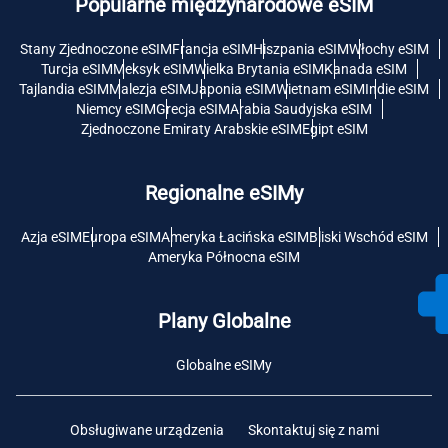
Popularne międzynarodowe eSIM
Stany Zjednoczone eSIM
Francja eSIM
Hiszpania eSIM
Włochy eSIM
Turcja eSIM
Meksyk eSIM
Wielka Brytania eSIM
Kanada eSIM
Tajlandia eSIM
Malezja eSIM
Japonia eSIM
Wietnam eSIM
Indie eSIM
Niemcy eSIM
Grecja eSIM
Arabia Saudyjska eSIM
Zjednoczone Emiraty Arabskie eSIM
Egipt eSIM
Regionalne eSIMy
Azja eSIM
Europa eSIM
Ameryka Łacińska eSIM
Bliski Wschód eSIM
Ameryka Północna eSIM
Plany Globalne
Globalne eSIMy
Obsługiwane urządzenia
Skontaktuj się z nami