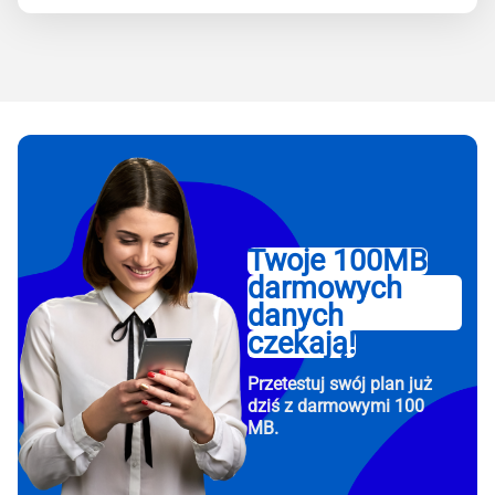
Twoje 100MB
darmowych
danych
czekają!
Przetestuj swój plan już
dziś z darmowymi 100
MB.