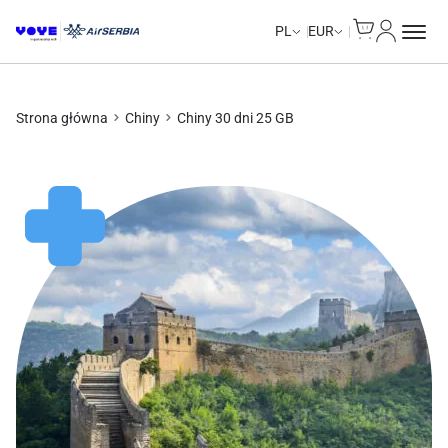
Cart
Moje kon
Unlimited Data
Unlimited Data
Unlimited Data
Unlimited Data
PL
EUR
Strona główna
Chiny
Chiny 30 dni 25 GB