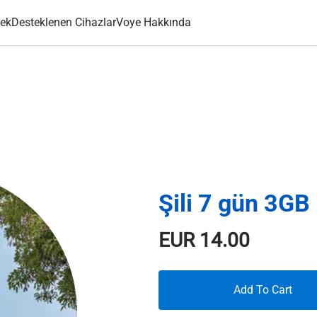
ek
Desteklenen Cihazlar
Voye Hakkında
Şili 7 gün 3GB
EUR
14.00
Add To Cart