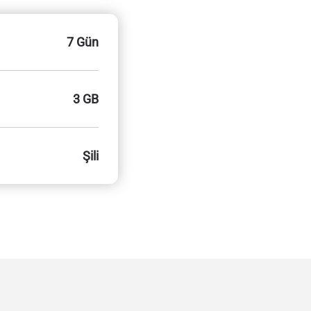
7 Gün
3 GB
Şili