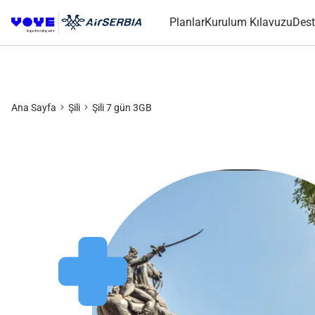
Planlar
Kurulum Kılavuzu
Dest
Ana Sayfa
Şili
Şili 7 gün 3GB