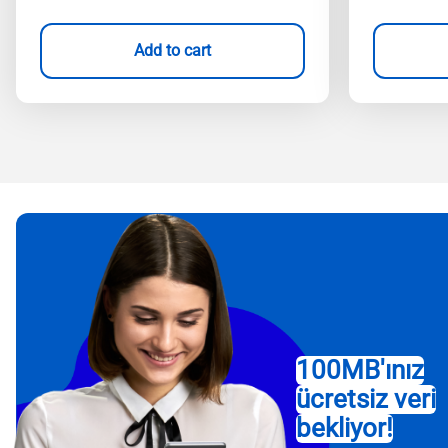
Add to cart
100MB'ınız
ücretsiz veri
bekliyor!