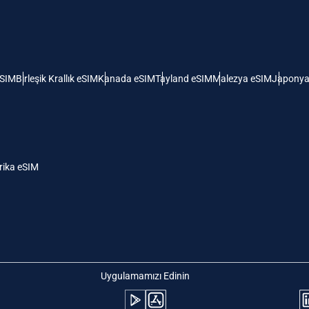
 Amerika Birleşik Devletleri (ABD)
KRW - Güney Kore Wonu
ı
nglish
Español
- Singapur Doları
TWD - Yeni Tayvan Doları
eSIM
Birleşik Krallık eSIM
Kanada eSIM
Tayland eSIM
Malezya eSIM
Japonya
eutsch
简体中文
- Japon Yeni
EUR - Euro
rançais
العربية
ika eSIM
- Tayland Bahtı
PHP - Filipin Pesosu
繁體中文
עברית
- Endonezya Rupiahı
AUD - Avustralya Doları
日本語
한국어
- Kanada Doları
GBP - İngiliz Sterlini
Uygulamamızı Edinin
olski
Português