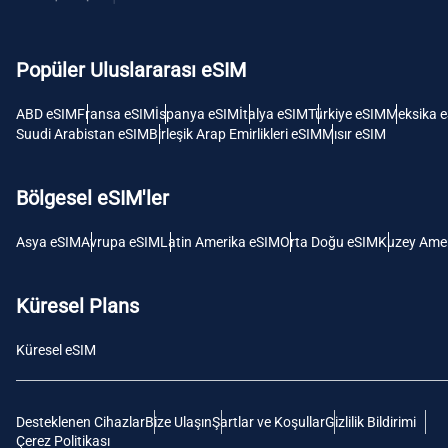
USD -
Dolar
Popüler Uluslararası eSIM
E
SGD 
ABD eSIM
Fransa eSIM
İspanya eSIM
İtalya eSIM
Türkiye eSIM
Meksika 
Suudi Arabistan eSIM
Birleşik Arap Emirlikleri eSIM
Mısır eSIM
D
JPY 
Bölgesel eSIM'ler
F
Asya eSIM
Avrupa eSIM
Latin Amerika eSIM
Orta Doğu eSIM
Kuzey Amer
THB 
Küresel Plans
IDR 
Küresel eSIM
CAD 
Desteklenen Cihazlar
Bize Ulaşın
Şartlar ve Koşullar
Gizlilik Bildirimi
P
Çerez Politikası