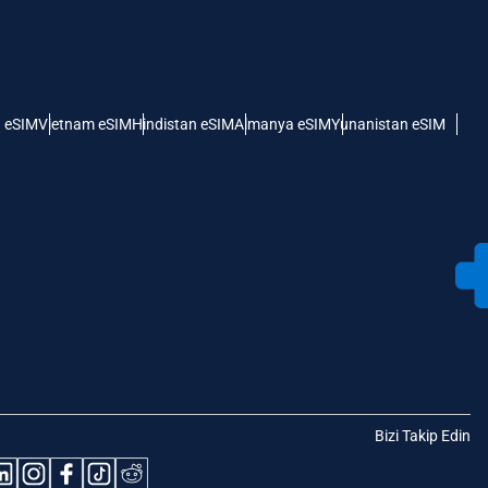
 eSIM
Vietnam eSIM
Hindistan eSIM
Almanya eSIM
Yunanistan eSIM
Bizi Takip Edin