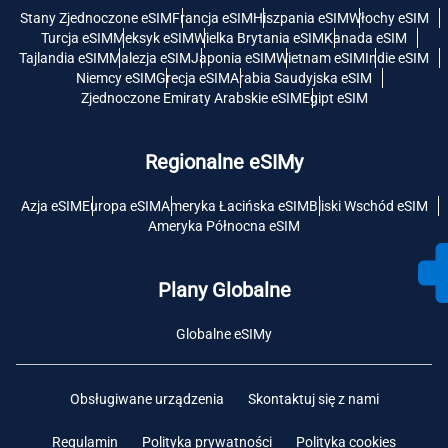
Stany Zjednoczone eSIM
Francja eSIM
Hiszpania eSIM
Włochy eSIM
Turcja eSIM
Meksyk eSIM
Wielka Brytania eSIM
Kanada eSIM
Tajlandia eSIM
Malezja eSIM
Japonia eSIM
Wietnam eSIM
Indie eSIM
Niemcy eSIM
Grecja eSIM
Arabia Saudyjska eSIM
Zjednoczone Emiraty Arabskie eSIM
Egipt eSIM
Regionalne eSIMy
Azja eSIM
Europa eSIM
Ameryka Łacińska eSIM
Bliski Wschód eSIM
Ameryka Północna eSIM
Plany Globalne
Globalne eSIMy
Obsługiwane urządzenia
Skontaktuj się z nami
Regulamin
Polityka prywatności
Polityka cookies