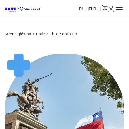
Cart
Moje kon
Unlimited Data
Unlimited Data
Unlimited Data
Unlimited Data
PL
EUR
Strona główna
Chile
Chile 7 dni 3 GB