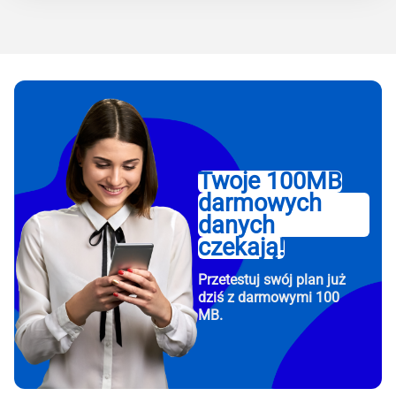
Twoje 100MB
darmowych
danych
czekają!
Przetestuj swój plan już
dziś z darmowymi 100
MB.