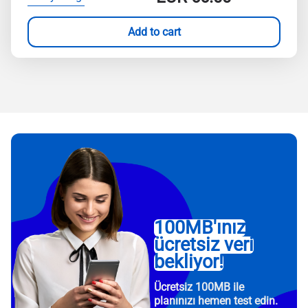
Add to cart
100MB'ınız
ücretsiz veri
bekliyor!
Ücretsiz 100MB ile
planınızı hemen test edin.