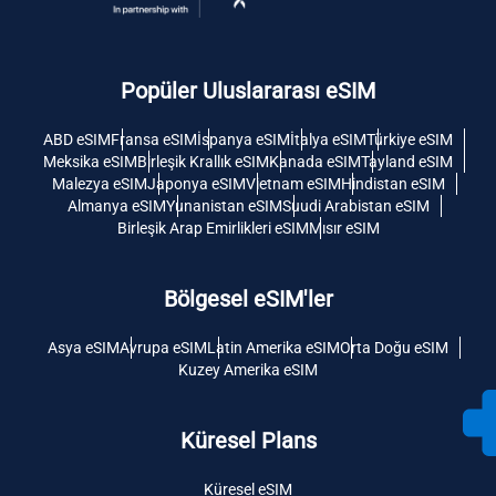
Popüler Uluslararası eSIM
ABD eSIM
Fransa eSIM
İspanya eSIM
İtalya eSIM
Türkiye eSIM
Meksika eSIM
Birleşik Krallık eSIM
Kanada eSIM
Tayland eSIM
Malezya eSIM
Japonya eSIM
Vietnam eSIM
Hindistan eSIM
Almanya eSIM
Yunanistan eSIM
Suudi Arabistan eSIM
Birleşik Arap Emirlikleri eSIM
Mısır eSIM
Bölgesel eSIM'ler
Asya eSIM
Avrupa eSIM
Latin Amerika eSIM
Orta Doğu eSIM
Kuzey Amerika eSIM
Küresel Plans
Küresel eSIM