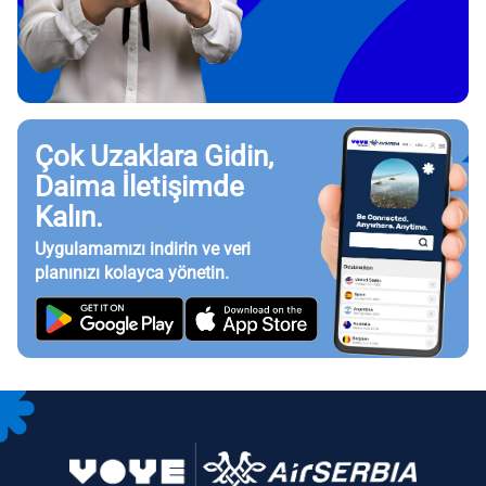
Çok Uzaklara Gidin,
Daima İletişimde
Kalın.
Uygulamamızı indirin ve veri
planınızı kolayca yönetin.