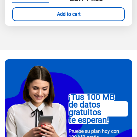
Add to cart
¡Tus 100 MB
de datos
gratuitos
te esperan!
Pruebe su plan hoy con