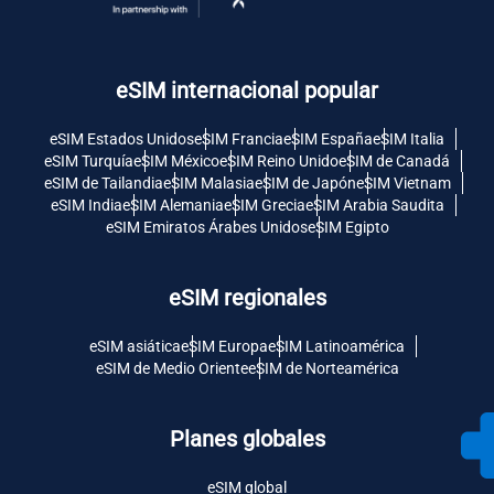
eSIM internacional popular
eSIM Estados Unidos
eSIM Francia
eSIM España
eSIM Italia
eSIM Turquía
eSIM México
eSIM Reino Unido
eSIM de Canadá
eSIM de Tailandia
eSIM Malasia
eSIM de Japón
eSIM Vietnam
eSIM India
eSIM Alemania
eSIM Grecia
eSIM Arabia Saudita
eSIM Emiratos Árabes Unidos
eSIM Egipto
eSIM regionales
eSIM asiática
eSIM Europa
eSIM Latinoamérica
eSIM de Medio Oriente
eSIM de Norteamérica
Planes globales
eSIM global