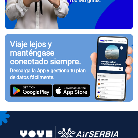
100 MB gratis.
Viaje lejos y
manténgase
conectado siempre.
Descarga la App y gestiona tu plan
de datos fácilmente.