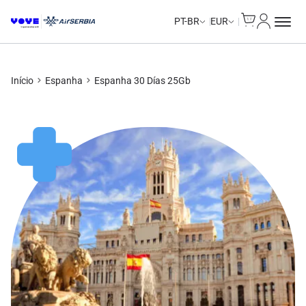
Cart
Minha Co
Unlimited Data
PT-BR
EUR
Início
Espanha
Espanha 30 Días 25Gb