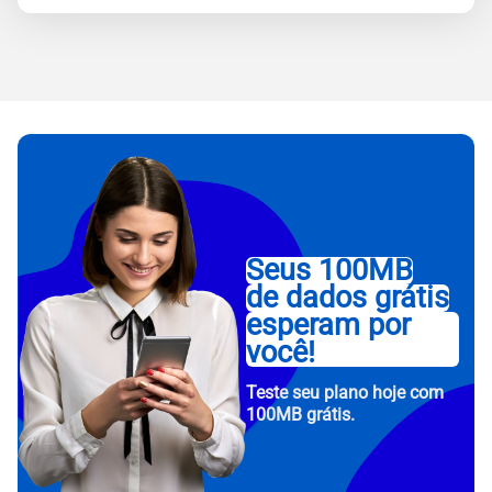
Seus 100MB
de dados grátis
esperam por
você!
Teste seu plano hoje com
100MB grátis.