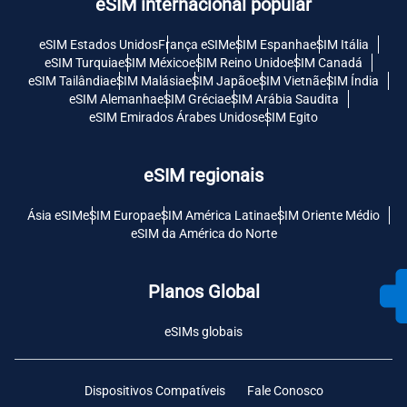
eSIM internacional popular
eSIM Estados Unidos
França eSIM
eSIM Espanha
eSIM Itália
eSIM Turquia
eSIM México
eSIM Reino Unido
eSIM Canadá
eSIM Tailândia
eSIM Malásia
eSIM Japão
eSIM Vietnã
eSIM Índia
eSIM Alemanha
eSIM Grécia
eSIM Arábia Saudita
eSIM Emirados Árabes Unidos
eSIM Egito
eSIM regionais
Ásia eSIM
eSIM Europa
eSIM América Latina
eSIM Oriente Médio
eSIM da América do Norte
Planos Global
eSIMs globais
Dispositivos Compatíveis
Fale Conosco