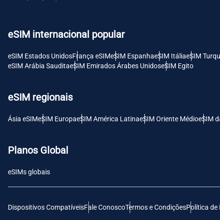
USD 
eSIM internacional popular
E
SGD 
eSIM Estados Unidos
França eSIM
eSIM Espanha
eSIM Itália
eSIM Turqu
eSIM Arábia Saudita
eSIM Emirados Árabes Unidos
eSIM Egito
D
JPY 
eSIM regionais
F
Ásia eSIM
eSIM Europa
eSIM América Latina
eSIM Oriente Médio
eSIM d
THB 
Planos Global
IDR 
eSIMs globais
CAD 
Dispositivos Compatíveis
Fale Conosco
Termos e Condições
Política de
P