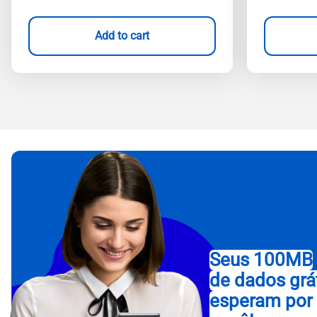
Add to cart
Seus 100MB
de dados grá
esperam por