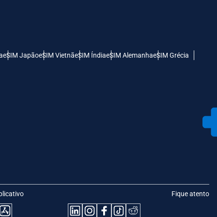
a
eSIM Japão
eSIM Vietnã
eSIM Índia
eSIM Alemanha
eSIM Grécia
plicativo
Fique atento