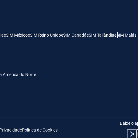
- Dólar Dos Estados Unidos (EUA)
KRW - Won Da Coréia Do Sul
nglish
Español
- Dólar De Singapura
TWD - Novo Dólar Taiwanês
ia
eSIM México
eSIM Reino Unido
eSIM Canadá
eSIM Tailândia
eSIM Malási
eutsch
简体中文
- Yen Japonês
EUR - Euro
rançais
العربية
a América do Norte
- Baht Tailandês
PHP - Peso Filipino
繁體中文
עברית
- Rúpia Indonésia
AUD - Dólar Australiano
日本語
한국어
- Dólar Canadense
GBP - Libra Esterlina
Baixe o a
 Privacidade
Política de Cookies
olski
Português