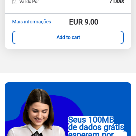
7 Dias
Válido Por
EUR
9.00
Mais informações
Add to cart
Seus 100MB
de dados grátis
esperam por