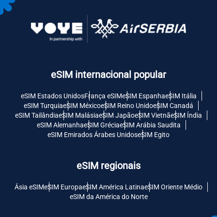
eSIM internacional popular
eSIM Estados Unidos
França eSIM
eSIM Espanha
eSIM Itália
eSIM Turquia
eSIM México
eSIM Reino Unido
eSIM Canadá
eSIM Tailândia
eSIM Malásia
eSIM Japão
eSIM Vietnã
eSIM Índia
eSIM Alemanha
eSIM Grécia
eSIM Arábia Saudita
eSIM Emirados Árabes Unidos
eSIM Egito
eSIM regionais
Ásia eSIM
eSIM Europa
eSIM América Latina
eSIM Oriente Médio
eSIM da América do Norte