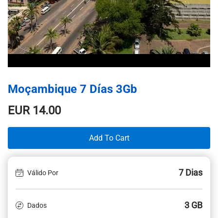
Moçambique 7 Días 3Gb
EUR
14.00
Add To Cart
7 Dias
Válido Por
3 GB
Dados