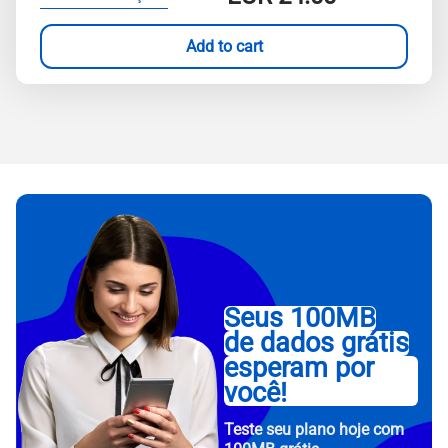
Add to cart
Seus 100MB
de dados grátis
esperam por
você!
Teste seu plano hoje com