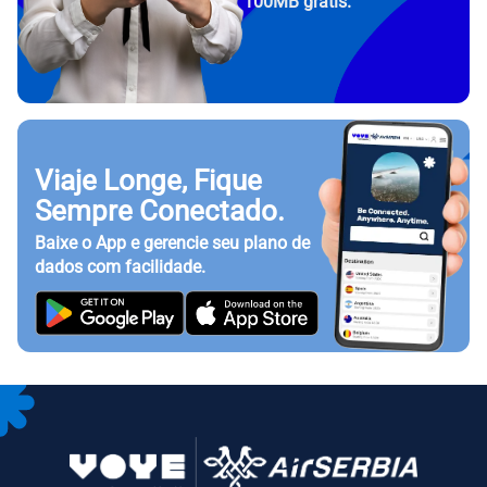
100MB grátis.
Viaje Longe, Fique
Sempre Conectado.
Baixe o App e gerencie seu plano de
dados com facilidade.