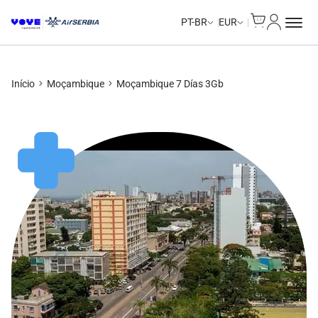
Cart
Minha Co
PT-BR
EUR
Início
Moçambique
Moçambique 7 Días 3Gb