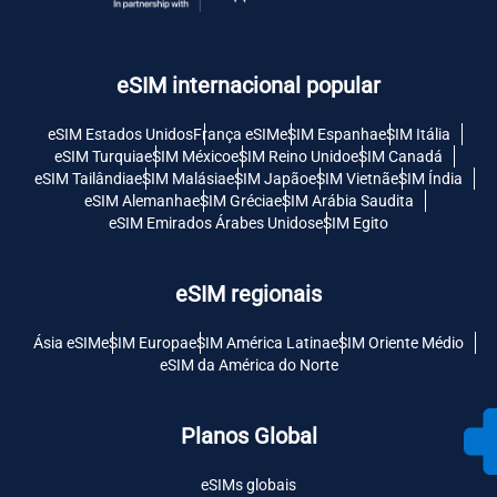
eSIM internacional popular
eSIM Estados Unidos
França eSIM
eSIM Espanha
eSIM Itália
eSIM Turquia
eSIM México
eSIM Reino Unido
eSIM Canadá
eSIM Tailândia
eSIM Malásia
eSIM Japão
eSIM Vietnã
eSIM Índia
eSIM Alemanha
eSIM Grécia
eSIM Arábia Saudita
eSIM Emirados Árabes Unidos
eSIM Egito
eSIM regionais
Ásia eSIM
eSIM Europa
eSIM América Latina
eSIM Oriente Médio
eSIM da América do Norte
Planos Global
eSIMs globais