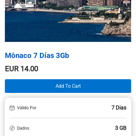
Mônaco 7 Días 3Gb
EUR
14.00
Add To Cart
7 Dias
Válido Por
3 GB
Dados