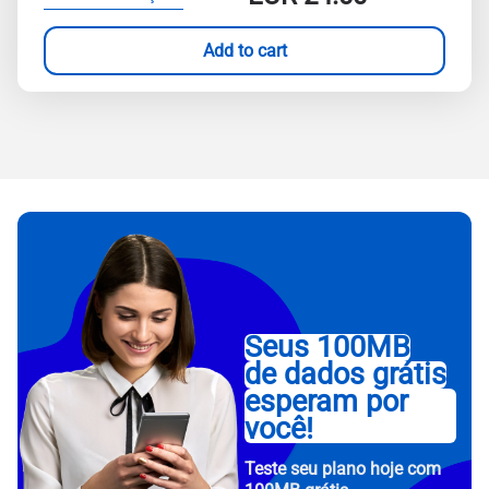
Add to cart
Seus 100MB
de dados grátis
esperam por
você!
Teste seu plano hoje com