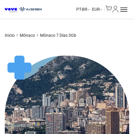
Cart
Minha Co
PT-BR
EUR
Início
Mônaco
Mônaco 7 Días 3Gb