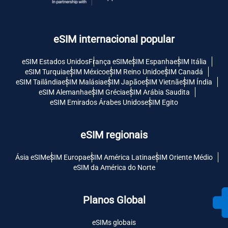
eSIM internacional popular
eSIM Estados Unidos
França eSIM
eSIM Espanha
eSIM Itália
eSIM Turquia
eSIM México
eSIM Reino Unido
eSIM Canadá
eSIM Tailândia
eSIM Malásia
eSIM Japão
eSIM Vietnã
eSIM Índia
eSIM Alemanha
eSIM Grécia
eSIM Arábia Saudita
eSIM Emirados Árabes Unidos
eSIM Egito
eSIM regionais
Ásia eSIM
eSIM Europa
eSIM América Latina
eSIM Oriente Médio
eSIM da América do Norte
Planos Global
eSIMs globais