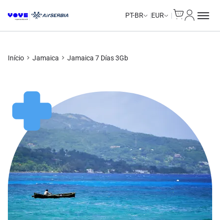
Cart
Minha Co
Unlimited Data
Unlimited Data
Unlimited Data
Unlimited Data
PT-BR
EUR
Início
Jamaica
Jamaica 7 Días 3Gb