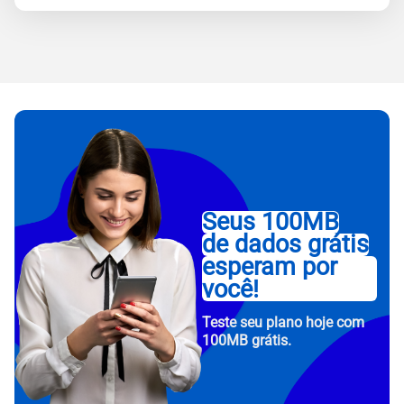
Seus 100MB
de dados grátis
esperam por
você!
Teste seu plano hoje com
100MB grátis.