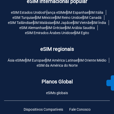
eSIM internacional popular
eSIM Estados Unidos
França eSIM
eSIM Espanha
eSIM Itália
eSIM Turquia
eSIM México
eSIM Reino Unido
eSIM Canadá
eSIM Tailândia
eSIM Malásia
eSIM Japão
eSIM Vietnã
eSIM Índia
eSIM Alemanha
eSIM Grécia
eSIM Arábia Saudita
eSIM Emirados Árabes Unidos
eSIM Egito
eSIM regionais
Ásia eSIM
eSIM Europa
eSIM América Latina
eSIM Oriente Médio
eSIM da América do Norte
Planos Global
eSIMs globais
Dispositivos Compatíveis
Fale Conosco