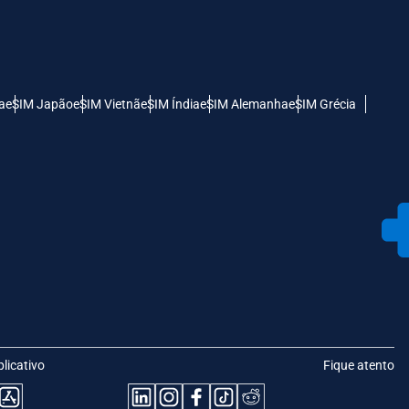
a
eSIM Japão
eSIM Vietnã
eSIM Índia
eSIM Alemanha
eSIM Grécia
plicativo
Fique atento