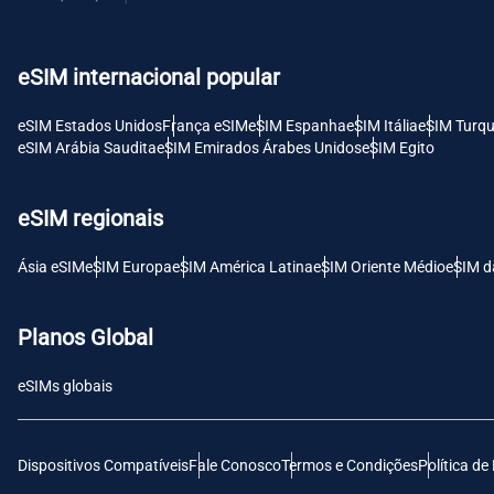
USD 
eSIM internacional popular
E
SGD 
eSIM Estados Unidos
França eSIM
eSIM Espanha
eSIM Itália
eSIM Turqu
eSIM Arábia Saudita
eSIM Emirados Árabes Unidos
eSIM Egito
D
JPY 
eSIM regionais
F
Ásia eSIM
eSIM Europa
eSIM América Latina
eSIM Oriente Médio
eSIM d
THB 
Planos Global
IDR 
eSIMs globais
CAD 
Dispositivos Compatíveis
Fale Conosco
Termos e Condições
Política de
P