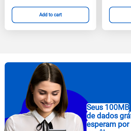
Add to cart
Seus 100MB
de dados grá
esperam por