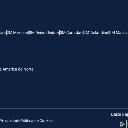
- Dólar Dos Estados Unidos (EUA)
KRW - Won Da Coréia Do Sul
nglish
Español
- Dólar De Singapura
TWD - Novo Dólar Taiwanês
ia
eSIM México
eSIM Reino Unido
eSIM Canadá
eSIM Tailândia
eSIM Malási
eutsch
简体中文
- Yen Japonês
EUR - Euro
rançais
العربية
a América do Norte
- Baht Tailandês
PHP - Peso Filipino
繁體中文
עברית
- Rúpia Indonésia
AUD - Dólar Australiano
日本語
한국어
- Dólar Canadense
GBP - Libra Esterlina
Baixe o a
 Privacidade
Política de Cookies
olski
Português