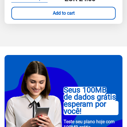
Add to cart
Seus 100MB
de dados grátis
esperam por
você!
Teste seu plano hoje com