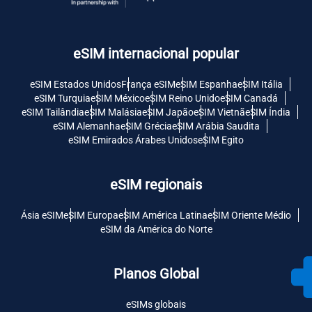
eSIM internacional popular
eSIM Estados Unidos
França eSIM
eSIM Espanha
eSIM Itália
eSIM Turquia
eSIM México
eSIM Reino Unido
eSIM Canadá
eSIM Tailândia
eSIM Malásia
eSIM Japão
eSIM Vietnã
eSIM Índia
eSIM Alemanha
eSIM Grécia
eSIM Arábia Saudita
eSIM Emirados Árabes Unidos
eSIM Egito
eSIM regionais
Ásia eSIM
eSIM Europa
eSIM América Latina
eSIM Oriente Médio
eSIM da América do Norte
Planos Global
eSIMs globais