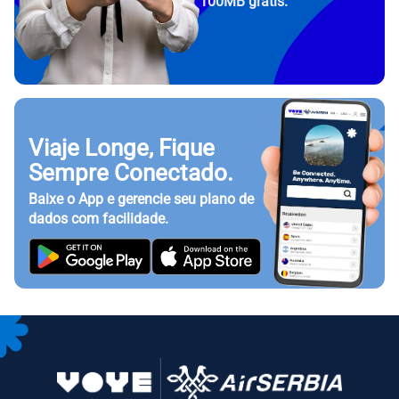
100MB grátis.
Viaje Longe, Fique
Sempre Conectado.
Baixe o App e gerencie seu plano de
dados com facilidade.