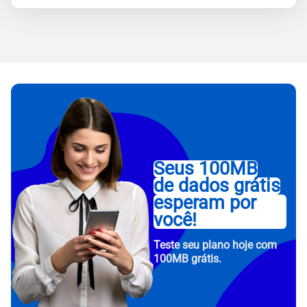
Seus 100MB
de dados grátis
esperam por
você!
Teste seu plano hoje com
100MB grátis.