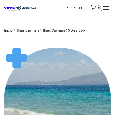
Cart
Minha Co
Unlimited Data
Unlimited Data
Unlimited Data
Unlimited Data
PT-BR
EUR
Início
Ilhas Cayman
Ilhas Cayman 15 Días 5Gb