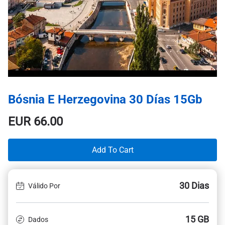
Bósnia E Herzegovina 30 Días 15Gb
EUR
66.00
Add To Cart
30 Dias
Válido Por
15 GB
Dados