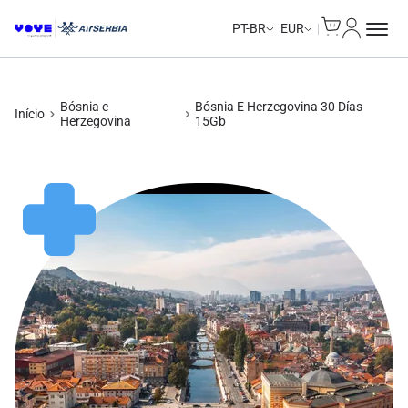
Cart
Minha Co
PT-BR
EUR
Bósnia e
Bósnia E Herzegovina 30 Días
Início
Herzegovina
15Gb