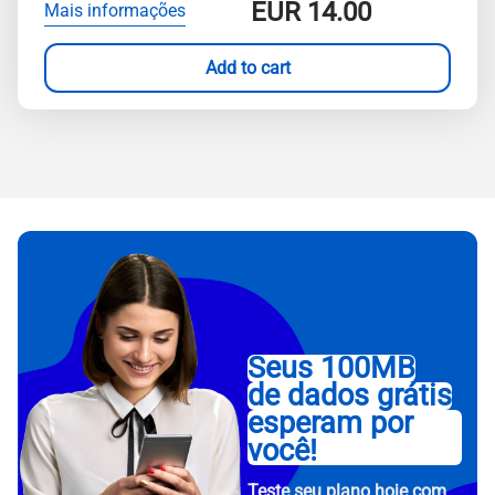
EUR
14.00
Mais informações
Add to cart
Seus 100MB
de dados grátis
esperam por
você!
Teste seu plano hoje com