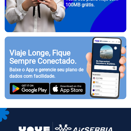
100MB grátis.
Viaje Longe, Fique
Sempre Conectado.
Baixe o App e gerencie seu plano de
dados com facilidade.