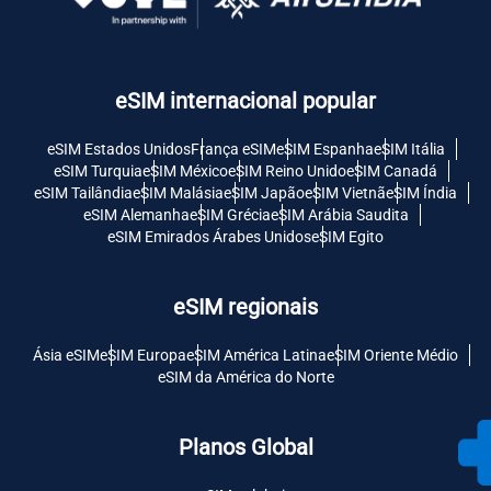
eSIM internacional popular
eSIM Estados Unidos
França eSIM
eSIM Espanha
eSIM Itália
eSIM Turquia
eSIM México
eSIM Reino Unido
eSIM Canadá
eSIM Tailândia
eSIM Malásia
eSIM Japão
eSIM Vietnã
eSIM Índia
eSIM Alemanha
eSIM Grécia
eSIM Arábia Saudita
eSIM Emirados Árabes Unidos
eSIM Egito
eSIM regionais
Ásia eSIM
eSIM Europa
eSIM América Latina
eSIM Oriente Médio
eSIM da América do Norte
Planos Global