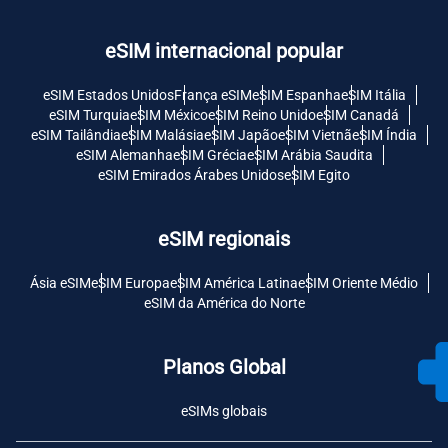
eSIM internacional popular
eSIM Estados Unidos
França eSIM
eSIM Espanha
eSIM Itália
eSIM Turquia
eSIM México
eSIM Reino Unido
eSIM Canadá
eSIM Tailândia
eSIM Malásia
eSIM Japão
eSIM Vietnã
eSIM Índia
eSIM Alemanha
eSIM Grécia
eSIM Arábia Saudita
eSIM Emirados Árabes Unidos
eSIM Egito
eSIM regionais
Ásia eSIM
eSIM Europa
eSIM América Latina
eSIM Oriente Médio
eSIM da América do Norte
Planos Global
eSIMs globais