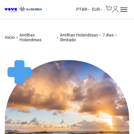
Cart
Minha Co
Unlimited Data
Unlimited Data
Unlimited Data
Unlimited Data
PT-BR
EUR
Antilhas
Antilhas Holandesas – 7 dias –
Início
Holandesas
Ilimitado