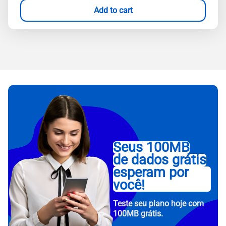
Add to cart
Seus 100MB
de dados grátis
esperam por
você!
Teste seu plano hoje com
100MB grátis.