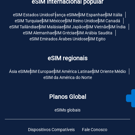
eSIM internacional popular
eSIM Estados Unidos
França eSIM
eSIM Espanha
eSIM Itália
eSIM Turquia
eSIM México
eSIM Reino Unido
eSIM Canadá
eSIM Tailândia
eSIM Malásia
eSIM Japão
eSIM Vietnã
eSIM Índia
eSIM Alemanha
eSIM Grécia
eSIM Arábia Saudita
eSIM Emirados Árabes Unidos
eSIM Egito
eSIM regionais
Ásia eSIM
eSIM Europa
eSIM América Latina
eSIM Oriente Médio
eSIM da América do Norte
Planos Global
eSIMs globais
Dispositivos Compatíveis
Fale Conosco