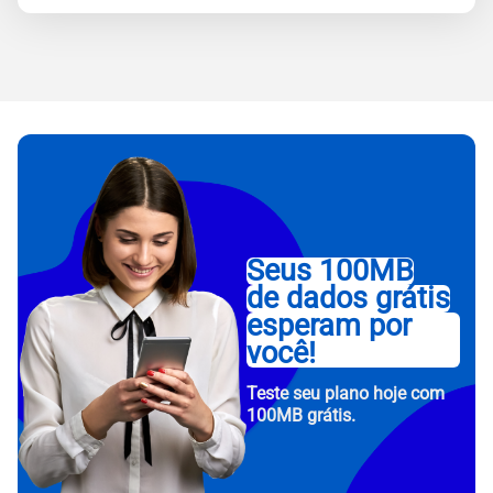
Seus 100MB
de dados grátis
esperam por
você!
Teste seu plano hoje com
100MB grátis.