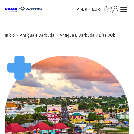
Cart
Minha Co
Unlimited Data
Unlimited Data
Unlimited Data
Unlimited Data
PT-BR
EUR
Início
Antígua e Barbuda
Antígua E Barbuda 7 Días 3Gb