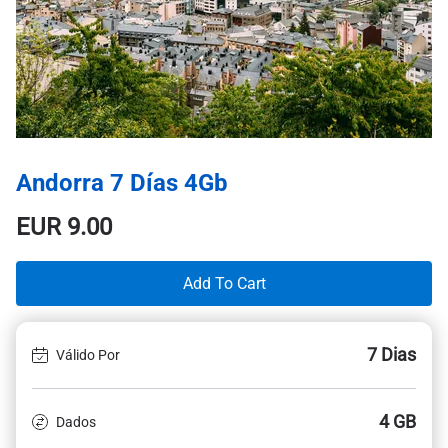
Andorra 7 Días 4Gb
EUR
9.00
Add To Cart
7 Dias
Válido Por
4 GB
Dados