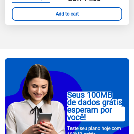
Add to cart
Seus 100MB
de dados grátis
esperam por
você!
Teste seu plano hoje com