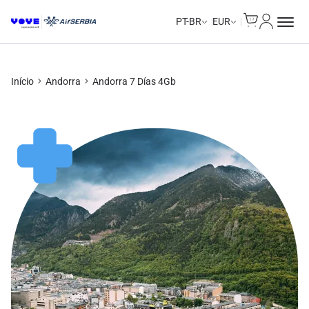
Cart
Minha Co
PT-BR
EUR
Início
Andorra
Andorra 7 Días 4Gb