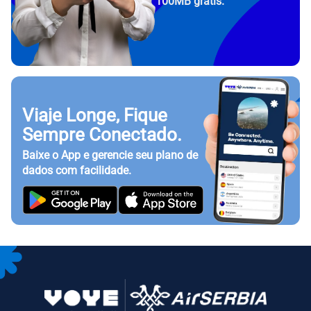
100MB grátis.
Viaje Longe, Fique
Sempre Conectado.
Baixe o App e gerencie seu plano de
dados com facilidade.