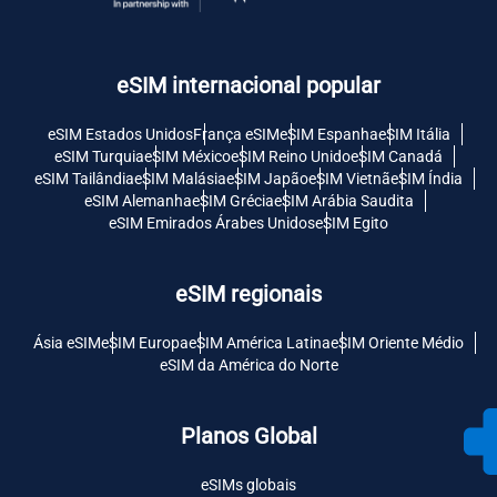
eSIM internacional popular
eSIM Estados Unidos
França eSIM
eSIM Espanha
eSIM Itália
eSIM Turquia
eSIM México
eSIM Reino Unido
eSIM Canadá
eSIM Tailândia
eSIM Malásia
eSIM Japão
eSIM Vietnã
eSIM Índia
eSIM Alemanha
eSIM Grécia
eSIM Arábia Saudita
eSIM Emirados Árabes Unidos
eSIM Egito
eSIM regionais
Ásia eSIM
eSIM Europa
eSIM América Latina
eSIM Oriente Médio
eSIM da América do Norte
Planos Global
eSIMs globais