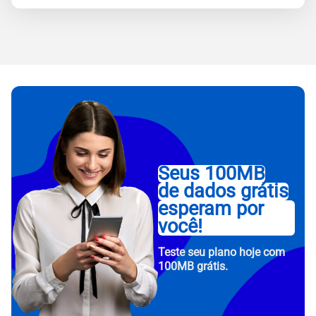
Seus 100MB
de dados grátis
esperam por
você!
Teste seu plano hoje com
100MB grátis.