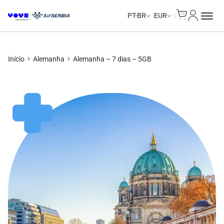
Cart
Minha Co
Unlimited Data
Unlimited Data
PT-BR
EUR
Início
Alemanha
Alemanha – 7 dias – 5GB