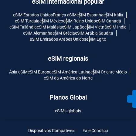
eSIM internacional popular
eSIM Estados Unidos
França eSIM
eSIM Espanha
eSIM Itália
eSIM Turquia
eSIM México
eSIM Reino Unido
eSIM Canadá
eSIM Tailândia
eSIM Malásia
eSIM Japão
eSIM Vietnã
eSIM Índia
eSIM Alemanha
eSIM Grécia
eSIM Arábia Saudita
eSIM Emirados Árabes Unidos
eSIM Egito
eSIM regionais
Ásia eSIM
eSIM Europa
eSIM América Latina
eSIM Oriente Médio
eSIM da América do Norte
Planos Global
eSIMs globais
Dispositivos Compatíveis
Fale Conosco