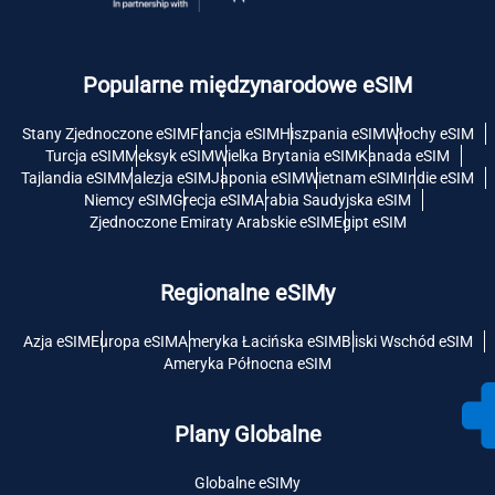
Popularne międzynarodowe eSIM
Stany Zjednoczone eSIM
Francja eSIM
Hiszpania eSIM
Włochy eSIM
Turcja eSIM
Meksyk eSIM
Wielka Brytania eSIM
Kanada eSIM
Tajlandia eSIM
Malezja eSIM
Japonia eSIM
Wietnam eSIM
Indie eSIM
Niemcy eSIM
Grecja eSIM
Arabia Saudyjska eSIM
Zjednoczone Emiraty Arabskie eSIM
Egipt eSIM
Regionalne eSIMy
Azja eSIM
Europa eSIM
Ameryka Łacińska eSIM
Bliski Wschód eSIM
Ameryka Północna eSIM
Plany Globalne
Globalne eSIMy