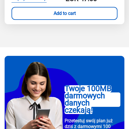
Add to cart
Twoje 100MB
darmowych
danych
czekają!
Przetestuj swój plan już
dziś z darmowymi 100