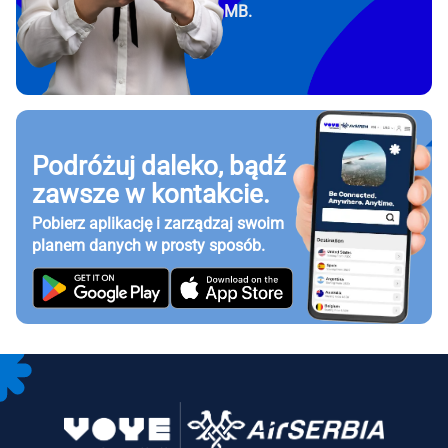
MB.
Podróżuj daleko, bądź
zawsze w kontakcie.
Pobierz aplikację i zarządzaj swoim
planem danych w prosty sposób.