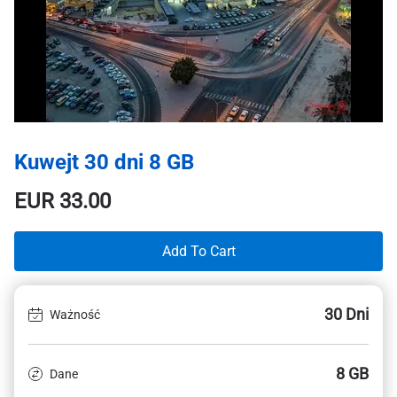
Kuwejt 30 dni 8 GB
EUR
33.00
Add To Cart
30 Dni
Ważność
8 GB
Dane