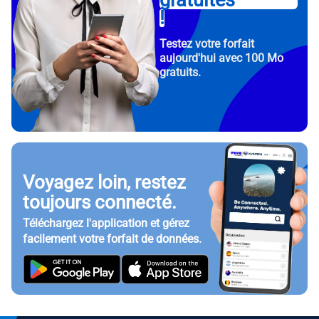
gratuites
!
Testez votre forfait
aujourd'hui avec 100 Mo
gratuits.
Voyagez loin, restez
toujours connecté.
Téléchargez l'application et gérez
facilement votre forfait de données.