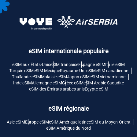
eSIM internationale populaire
eSIM aux États-Unis
eSIM française
Espagne eSIM
Italie eSIM
Turquie eSIM
eSIM Mexique
Royaume-Uni eSIM
eSIM canadienne
Thaïlande eSIM
Malaisie eSIM
Japon eSIM
eSIM vietnamienne
Inde eSIM
Allemagne eSIM
Grèce eSIM
eSIM Arabie Saoudite
eSIM des Émirats arabes unis
Egypte eSIM
eSIM régionale
Asie eSIM
Europe eSIM
eSIM Amérique latine
eSIM au Moyen-Orient
eSIM Amérique du Nord