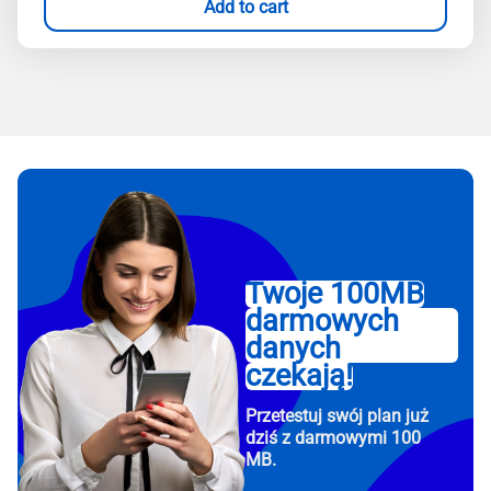
Add to cart
Twoje 100MB
darmowych
danych
czekają!
Przetestuj swój plan już
dziś z darmowymi 100
MB.