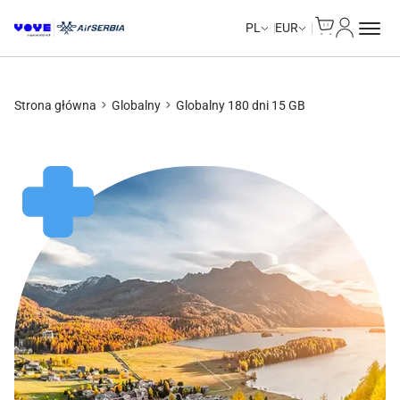
Cart
Moje kon
Data Calls
Data Calls
PL
EUR
Strona główna
Globalny
Globalny 180 dni 15 GB