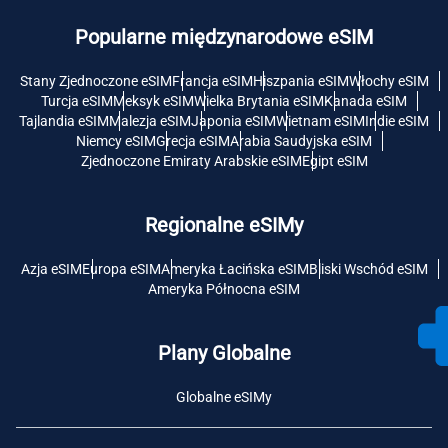
Popularne międzynarodowe eSIM
Stany Zjednoczone eSIM
Francja eSIM
Hiszpania eSIM
Włochy eSIM
Turcja eSIM
Meksyk eSIM
Wielka Brytania eSIM
Kanada eSIM
Tajlandia eSIM
Malezja eSIM
Japonia eSIM
Wietnam eSIM
Indie eSIM
Niemcy eSIM
Grecja eSIM
Arabia Saudyjska eSIM
Zjednoczone Emiraty Arabskie eSIM
Egipt eSIM
Regionalne eSIMy
Azja eSIM
Europa eSIM
Ameryka Łacińska eSIM
Bliski Wschód eSIM
Ameryka Północna eSIM
Plany Globalne
Globalne eSIMy