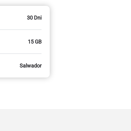
30 Dni
15 GB
Salwador