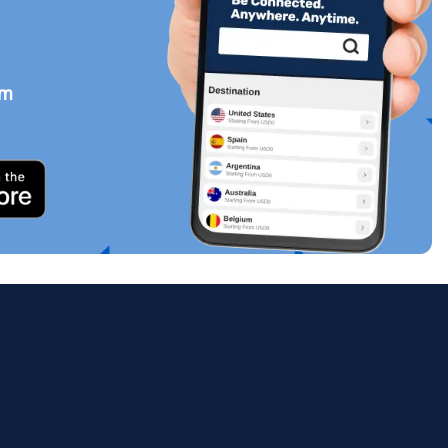
em
Zamknij wyskakujące okno
ology.
ill
enter
eSIM
Zamknij wyskakujące okno
Zamknij wyskakujące okno