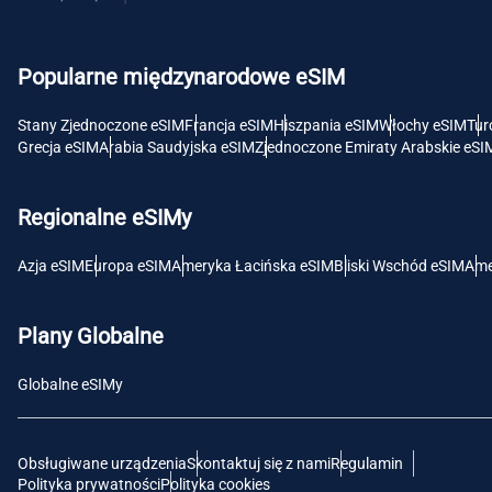
USD 
Popularne międzynarodowe eSIM
E
SGD 
Stany Zjednoczone eSIM
Francja eSIM
Hiszpania eSIM
Włochy eSIM
Tur
Grecja eSIM
Arabia Saudyjska eSIM
Zjednoczone Emiraty Arabskie eSI
D
JPY 
Regionalne eSIMy
F
Azja eSIM
Europa eSIM
Ameryka Łacińska eSIM
Bliski Wschód eSIM
Ame
THB 
Plany Globalne
IDR 
Globalne eSIMy
CAD 
Obsługiwane urządzenia
Skontaktuj się z nami
Regulamin
P
Polityka prywatności
Polityka cookies