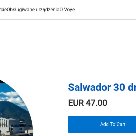
cie
Obsługiwane urządzenia
O Voye
Salwador 30 d
EUR
47.00
Add To Cart