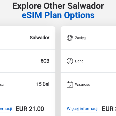
Explore Other Salwador
eSIM Plan Options
Salwador
Zasięg
5GB
Dane
15 Dni
ść
Ważność
EUR
21.00
EUR
ormacji
Więcej informacji