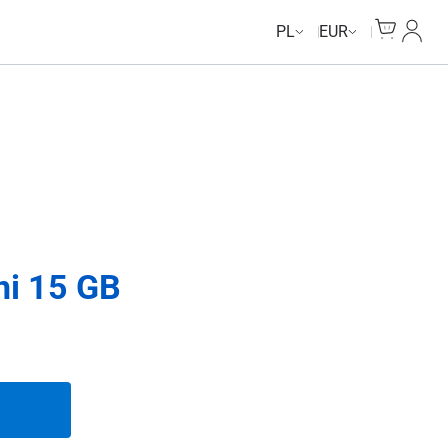
Cart
Moje 
PL
EUR
ni 15 GB