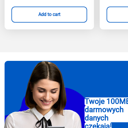
Add to cart
Twoje 100M
darmowych
danych
czekają!