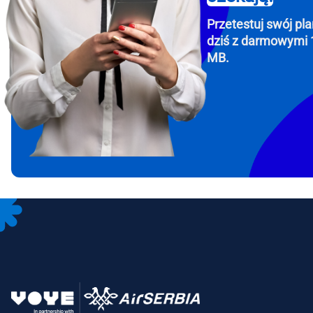
Przetestuj swój pla
dziś z darmowymi 
MB.
How 
To get
Then, 
provid
in you
withou
Emai
Wyb
Wybi
Wyszu