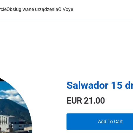
cie
Obsługiwane urządzenia
O Voye
Salwador 15 d
EUR
21.00
Add To Cart