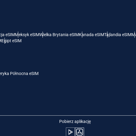
- Dolar Amerykański
KRW - Won Południowokoreański
nglish
Español
- Dolar Singapurski
TWD - Nowy Dolar Tajwański
cja eSIM
Meksyk eSIM
Wielka Brytania eSIM
Kanada eSIM
Tajlandia eSIM
Ma
M
Egipt eSIM
eutsch
简体中文
- Jen
EUR - Euro
rançais
العربية
ryka Północna eSIM
- Bat
PHP - Peso Filipińskie
繁體中文
עברית
- Rupia Indonezyjska
AUD - Dolar Australijski
日本語
한국어
- Dolar Kanadyjski
GBP - Funt Szterling
Pobierz aplikację
olski
Português