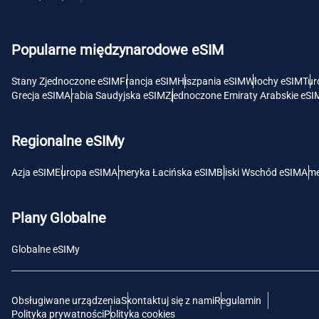
USD 
Popularne międzynarodowe eSIM
E
SGD 
Stany Zjednoczone eSIM
Francja eSIM
Hiszpania eSIM
Włochy eSIM
Tur
Grecja eSIM
Arabia Saudyjska eSIM
Zjednoczone Emiraty Arabskie eSI
D
JPY 
Regionalne eSIMy
F
Azja eSIM
Europa eSIM
Ameryka Łacińska eSIM
Bliski Wschód eSIM
Ame
THB 
Plany Globalne
IDR 
Globalne eSIMy
CAD 
Obsługiwane urządzenia
Skontaktuj się z nami
Regulamin
P
Polityka prywatności
Polityka cookies