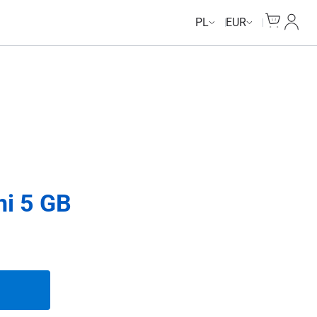
Cart
Moje 
PL
EUR
ni 5 GB