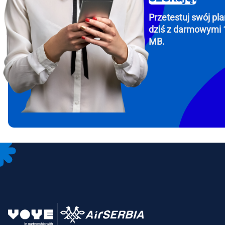
Przetestuj swój pla
dziś z darmowymi 
MB.
How 
To get
Then, 
provid
in you
withou
Emai
Wyb
Wybi
Wyszu