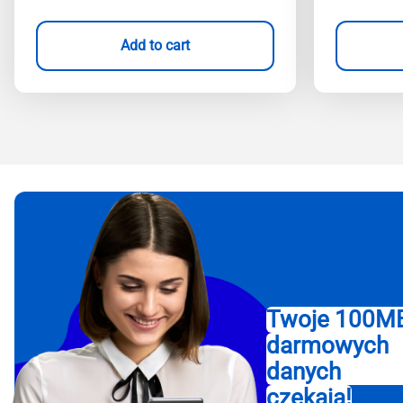
Add to cart
Twoje 100M
darmowych
danych
czekają!