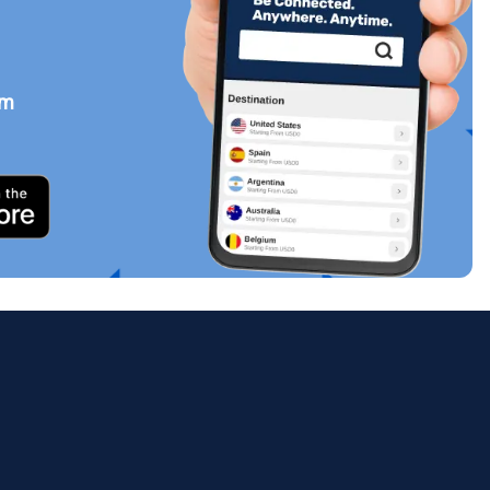
em
Zamknij wyskakujące okno
ology.
ill
enter
eSIM
Zamknij wyskakujące okno
Zamknij wyskakujące okno