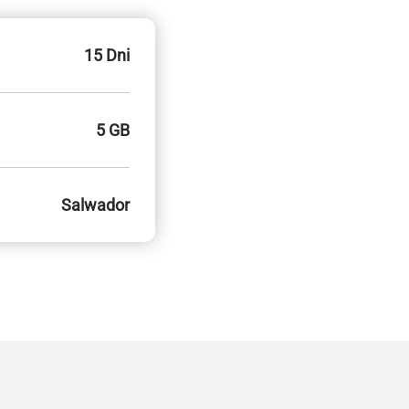
15 Dni
5 GB
Salwador