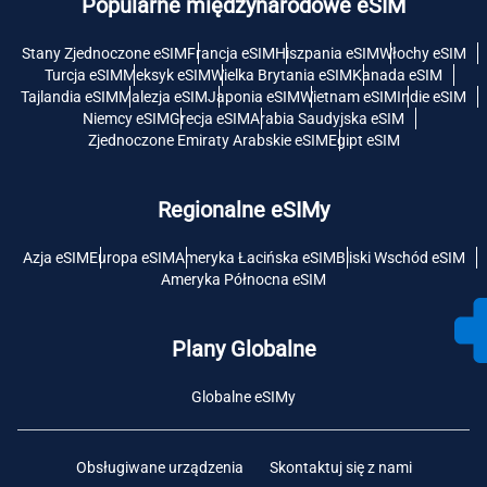
Popularne międzynarodowe eSIM
Stany Zjednoczone eSIM
Francja eSIM
Hiszpania eSIM
Włochy eSIM
Turcja eSIM
Meksyk eSIM
Wielka Brytania eSIM
Kanada eSIM
Tajlandia eSIM
Malezja eSIM
Japonia eSIM
Wietnam eSIM
Indie eSIM
Niemcy eSIM
Grecja eSIM
Arabia Saudyjska eSIM
Zjednoczone Emiraty Arabskie eSIM
Egipt eSIM
Regionalne eSIMy
Azja eSIM
Europa eSIM
Ameryka Łacińska eSIM
Bliski Wschód eSIM
Ameryka Północna eSIM
Plany Globalne
Globalne eSIMy
Obsługiwane urządzenia
Skontaktuj się z nami