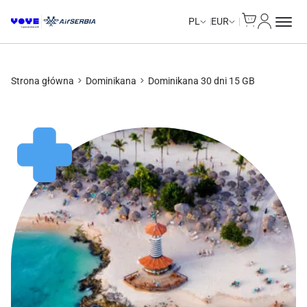
Cart
Moje kon
Unlimited Data
Unlimited Data
Unlimited Data
Unlimited Data
PL
EUR
Strona główna
Dominikana
Dominikana 30 dni 15 GB