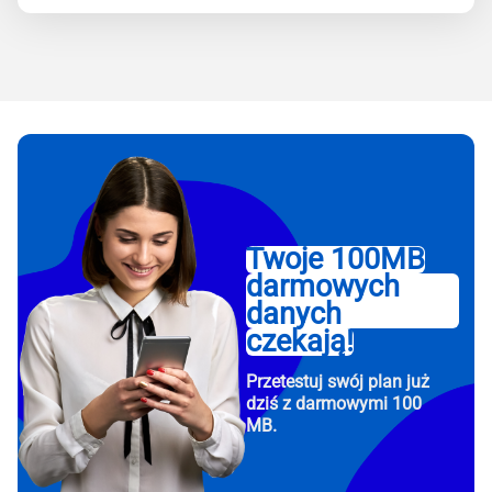
Twoje 100MB
darmowych
danych
czekają!
Przetestuj swój plan już
dziś z darmowymi 100
MB.