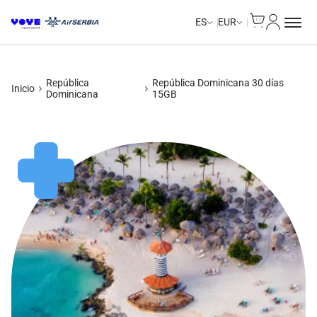
Cart
Mi Cuent
Unlimited Data
Unlimited Data
Unlimited Data
Unlimited Data
ES
EUR
República
República Dominicana 30 días
Inicio
Dominicana
15GB