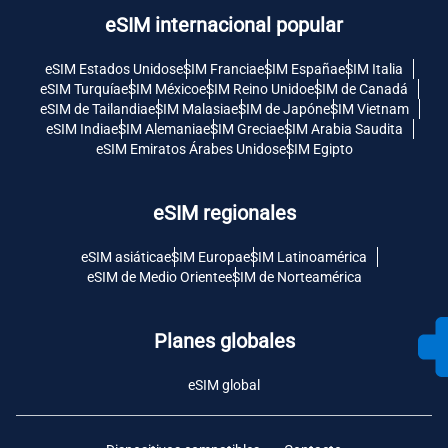
eSIM internacional popular
eSIM Estados Unidos
eSIM Francia
eSIM España
eSIM Italia
eSIM Turquía
eSIM México
eSIM Reino Unido
eSIM de Canadá
eSIM de Tailandia
eSIM Malasia
eSIM de Japón
eSIM Vietnam
eSIM India
eSIM Alemania
eSIM Grecia
eSIM Arabia Saudita
eSIM Emiratos Árabes Unidos
eSIM Egipto
eSIM regionales
eSIM asiática
eSIM Europa
eSIM Latinoamérica
eSIM de Medio Oriente
eSIM de Norteamérica
Planes globales
eSIM global