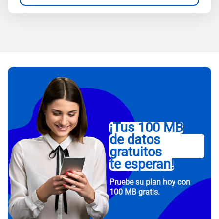
¡Tus 100 MB
de datos
gratuitos
te esperan!
Pruebe su plan hoy con
100 MB gratis.