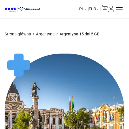
Cart
Moje kon
Unlimited Data
Unlimited Data
Unlimited Data
Unlimited Data
PL
EUR
Strona główna
Argentyna
Argentyna 15 dni 5 GB