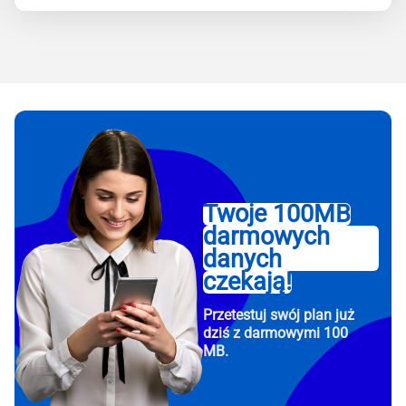
Twoje 100MB
darmowych
danych
czekają!
Przetestuj swój plan już
dziś z darmowymi 100
MB.