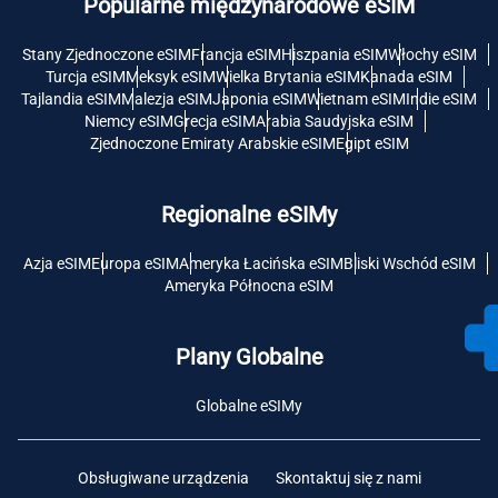
Popularne międzynarodowe eSIM
Stany Zjednoczone eSIM
Francja eSIM
Hiszpania eSIM
Włochy eSIM
Turcja eSIM
Meksyk eSIM
Wielka Brytania eSIM
Kanada eSIM
Tajlandia eSIM
Malezja eSIM
Japonia eSIM
Wietnam eSIM
Indie eSIM
Niemcy eSIM
Grecja eSIM
Arabia Saudyjska eSIM
Zjednoczone Emiraty Arabskie eSIM
Egipt eSIM
Regionalne eSIMy
Azja eSIM
Europa eSIM
Ameryka Łacińska eSIM
Bliski Wschód eSIM
Ameryka Północna eSIM
Plany Globalne
Globalne eSIMy
Obsługiwane urządzenia
Skontaktuj się z nami