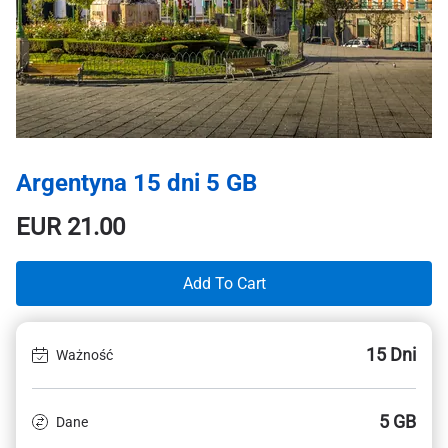
Argentyna 15 dni 5 GB
EUR
21.00
Add To Cart
15 Dni
Ważność
5 GB
Dane