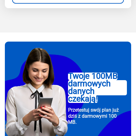
Twoje 100MB
darmowych
danych
czekają!
Przetestuj swój plan już
dziś z darmowymi 100
MB.