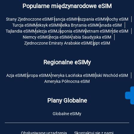
Popularne międzynarodowe eSIM
Stany Zjednoczone eSIM
Francja eSIM
Hiszpania eSIM
Włochy eSIM
Turcja eSIM
Meksyk eSIM
Wielka Brytania eSIM
Kanada eSIM
Tajlandia eSIM
Malezja eSIM
Japonia eSIM
Wietnam eSIM
Indie eSIM
Niemcy eSIM
Grecja eSIM
Arabia Saudyjska eSIM
Zjednoczone Emiraty Arabskie eSIM
Egipt eSIM
Regionalne eSIMy
Azja eSIM
Europa eSIM
Ameryka Łacińska eSIM
Bliski Wschód eSIM
Ameryka Północna eSIM
Plany Globalne
Globalne eSIMy
Obsługiwane urządzenia
Skontaktuj się z nami