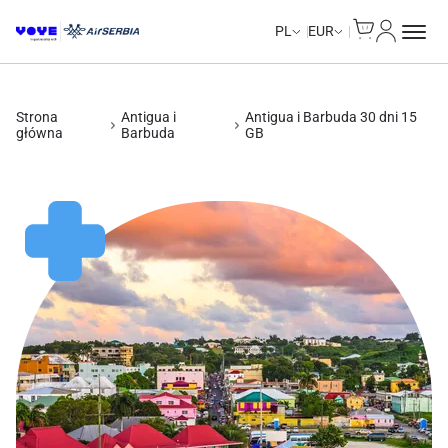
Cart
Moje kon
Unlimited Data
Unlimited Data
Unlimited Data
Unlimited Data
PL
EUR
Strona
Antigua i
Antigua i Barbuda 30 dni 15
główna
Barbuda
GB