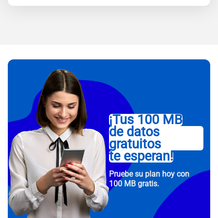
¡Tus 100 MB
de datos
gratuitos
te esperan!
Pruebe su plan hoy con
100 MB gratis.