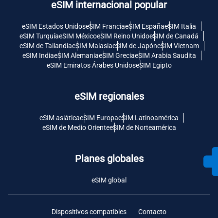
eSIM internacional popular
eSIM Estados Unidos
eSIM Francia
eSIM España
eSIM Italia
eSIM Turquía
eSIM México
eSIM Reino Unido
eSIM de Canadá
eSIM de Tailandia
eSIM Malasia
eSIM de Japón
eSIM Vietnam
eSIM India
eSIM Alemania
eSIM Grecia
eSIM Arabia Saudita
eSIM Emiratos Árabes Unidos
eSIM Egipto
eSIM regionales
eSIM asiática
eSIM Europa
eSIM Latinoamérica
eSIM de Medio Oriente
eSIM de Norteamérica
Planes globales
eSIM global
Dispositivos compatibles
Contacto