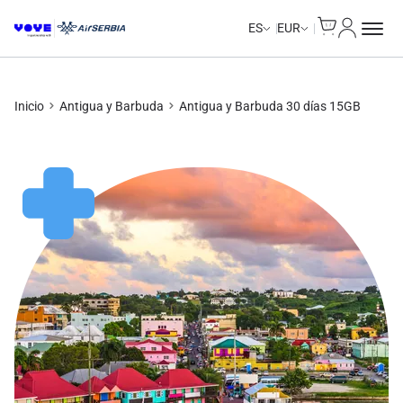
Cart
Mi Cuent
Unlimited Data
Unlimited Data
Unlimited Data
Unlimited Data
ES
EUR
Inicio
Antigua y Barbuda
Antigua y Barbuda 30 días 15GB