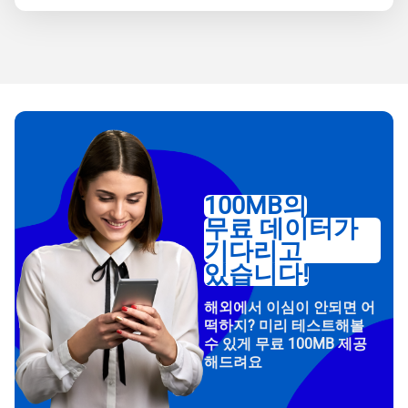
100MB의
무료 데이터가
기다리고
있습니다!
해외에서 이심이 안되면 어
떡하지? 미리 테스트해볼
수 있게 무료 100MB 제공
해드려요