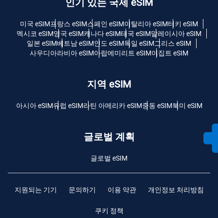
인기 있는 국제 eSIM
미국 eSIM
프랑스 eSIM
스페인 eSIM
이탈리아 eSIM
터키 eSIM
멕시코 eSIM
영국 eSIM
캐나다 eSIM
태국 eSIM
말레이시아 eSIM
일본 eSIM
베트남 eSIM
인도 eSIM
독일 eSIM
그리스 eSIM
사우디아라비아 eSIM
아랍에미리트 eSIM
이집트 eSIM
지역 eSIM
아시아 eSIM
유럽 ​​eSIM
라틴 아메리카 eSIM
중동 eSIM
북미 eSIM
글로벌 계획
글로벌 eSIM
지원되는 기기
문의하기
이용 약관
개인정보 처리방침
쿠키 정책