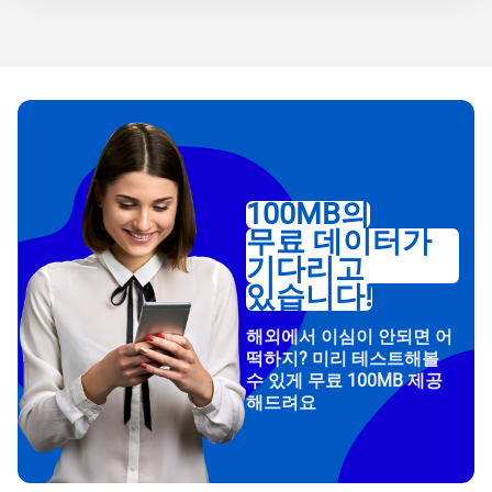
100MB의
무료 데이터가
기다리고
있습니다!
해외에서 이심이 안되면 어
떡하지? 미리 테스트해볼
수 있게 무료 100MB 제공
해드려요