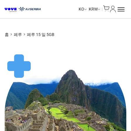
Cart
내 계정
Unlimited Data
Unlimited Data
Unlimited Data
Unlimited Data
KO
KRW
홈
페루
페루 15 일 5GB