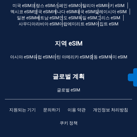
미국 eSIM
프랑스 eSIM
스페인 eSIM
이탈리아 eSIM
터키 eSIM
멕시코 eSIM
영국 eSIM
캐나다 eSIM
태국 eSIM
말레이시아 eSIM
일본 eSIM
베트남 eSIM
인도 eSIM
독일 eSIM
그리스 eSIM
사우디아라비아 eSIM
아랍에미리트 eSIM
이집트 eSIM
지역 eSIM
아시아 eSIM
유럽 ​​eSIM
라틴 아메리카 eSIM
중동 eSIM
북미 eSIM
글로벌 계획
글로벌 eSIM
지원되는 기기
문의하기
이용 약관
개인정보 처리방침
쿠키 정책