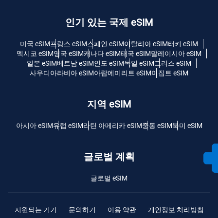
인기 있는 국제 eSIM
미국 eSIM
프랑스 eSIM
스페인 eSIM
이탈리아 eSIM
터키 eSIM
멕시코 eSIM
영국 eSIM
캐나다 eSIM
태국 eSIM
말레이시아 eSIM
일본 eSIM
베트남 eSIM
인도 eSIM
독일 eSIM
그리스 eSIM
사우디아라비아 eSIM
아랍에미리트 eSIM
이집트 eSIM
지역 eSIM
아시아 eSIM
유럽 ​​eSIM
라틴 아메리카 eSIM
중동 eSIM
북미 eSIM
글로벌 계획
글로벌 eSIM
지원되는 기기
문의하기
이용 약관
개인정보 처리방침