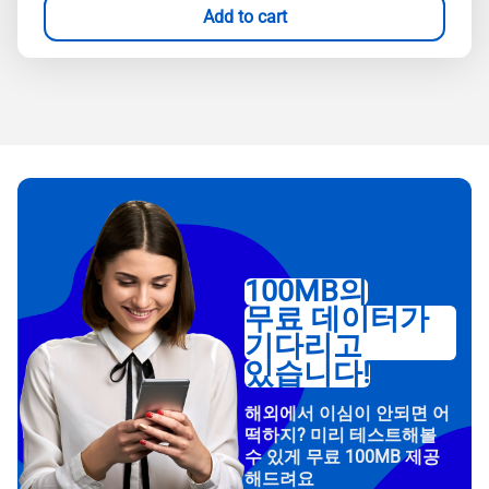
Add to cart
100MB의
무료 데이터가
기다리고
있습니다!
해외에서 이심이 안되면 어
떡하지? 미리 테스트해볼
수 있게 무료 100MB 제공
해드려요