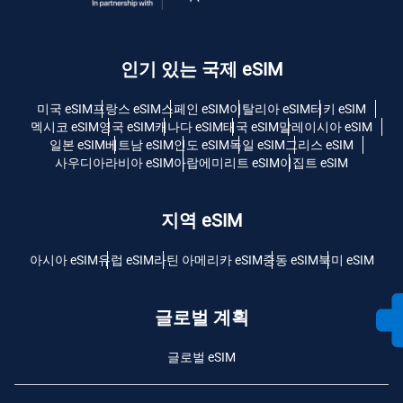
인기 있는 국제 eSIM
미국 eSIM
프랑스 eSIM
스페인 eSIM
이탈리아 eSIM
터키 eSIM
멕시코 eSIM
영국 eSIM
캐나다 eSIM
태국 eSIM
말레이시아 eSIM
일본 eSIM
베트남 eSIM
인도 eSIM
독일 eSIM
그리스 eSIM
사우디아라비아 eSIM
아랍에미리트 eSIM
이집트 eSIM
지역 eSIM
아시아 eSIM
유럽 ​​eSIM
라틴 아메리카 eSIM
중동 eSIM
북미 eSIM
글로벌 계획
글로벌 eSIM