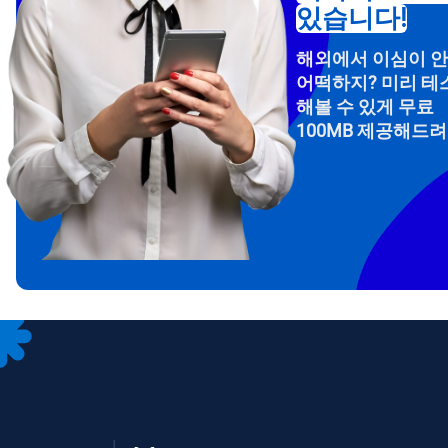
있습니다!
해외에서 이심이 
어떡하지? 미리 테
해볼 수 있게 무료
100MB 제공해드
How 
To get
Then, 
provid
in you
withou
이메
통화
언어
통화 