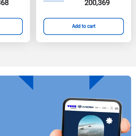
368
200,369
Add to cart