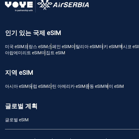
USD
E
인기 있는 국제 eSIM
SGD
미국 eSIM
프랑스 eSIM
스페인 eSIM
이탈리아 eSIM
터키 eSIM
멕시코 eS
D
아랍에미리트 eSIM
이집트 eSIM
JPY
지역 eSIM
F
THB
아시아 eSIM
유럽 ​​eSIM
라틴 아메리카 eSIM
중동 eSIM
북미 eSIM
IDR
글로벌 계획
글로벌 eSIM
CAD