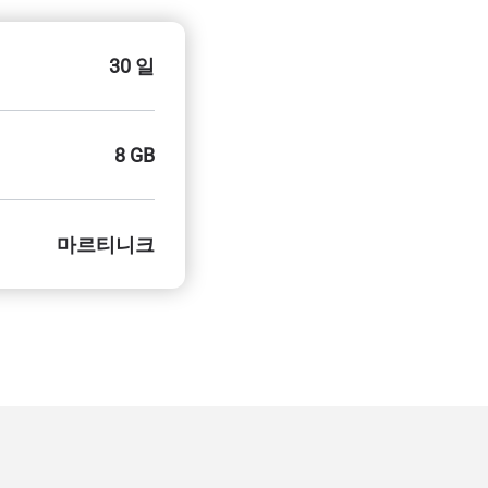
30 일
8 GB
마르티니크