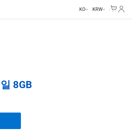
Unlimited Data
Unlimited Data
Unlimited Data
Unlimited Data
Cart
내 계
KO
KRW
일 8GB