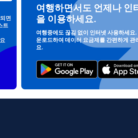
여행하면서도 언제나 인
을 이용하세요.
안되면
스트
로그인 또는 회원가입
여행중에도 끊김 없이 인터넷 사용하세요.
운로드하여 데이터 요금제를 간편하게 관
려요
do I get my eSim?
요.
계정을 계속 이용하거나 몇 초 만에 새로 만드세요.
 your eSIM, start by checking if your device supports eSIM techn
contact your mobile carrier to request an eSIM activation. They w
e you with a QR code or activation details that you can scan or 
r device settings. Once activated, you can enjoy the benefits of 
t needing a physical SIM card!
또는 이메일로 계속하기
일
 선택:
OTP 전송
 선택:
검색