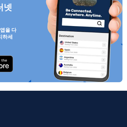
터넷
 앱을 다
팝업 닫기
리하세
ology.
ill
enter
eSIM
팝업 닫기
팝업 닫기