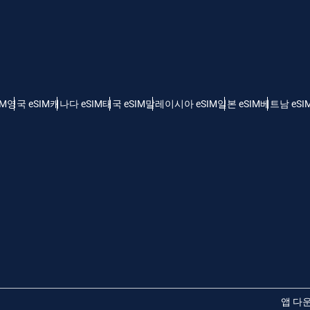
 - 미국 달러
KRW - 한국 원화
nglish
Español
 - 싱가포르 달러
TWD - 신타이비
IM
영국 eSIM
캐나다 eSIM
태국 eSIM
말레이시아 eSIM
일본 eSIM
베트남 eSI
eutsch
简体中文
 - 일본 엔화
EUR - 유로
rançais
العربية
 - 태국 밧
PHP - 필리핀 페소
繁體中文
עברית
 - 인도네시아 루피아
AUD - 오스트레일리아 달러
日本語
한국어
 - 캐나다 달러
GBP - 파운드 스털링
앱 다