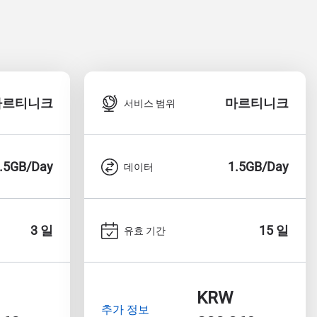
마르티니크
마르티니크
서비스 범위
.5GB/Day
1.5GB/Day
데이터
3 일
15 일
유효 기간
KRW
추가 정보