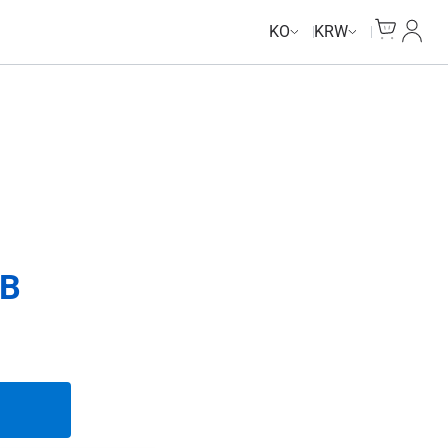
Unlimited Data
Unlimited Data
Unlimited Data
Unlimited Data
Cart
내 계
KO
KRW
B