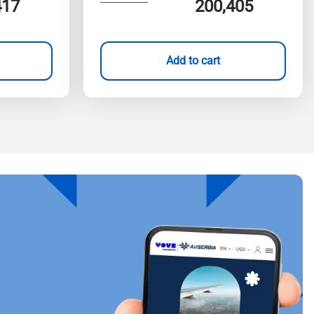
417
200,405
Add to cart