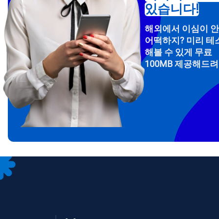
있습니다!
해외에서 이심이 
어떡하지? 미리 테
해볼 수 있게 무료
100MB 제공해드
How 
To get
Then, 
provid
in you
withou
이메
통화
언어
통화 