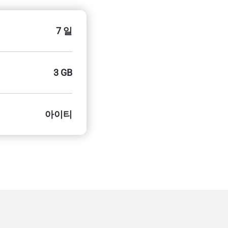
7 일
3 GB
아이티