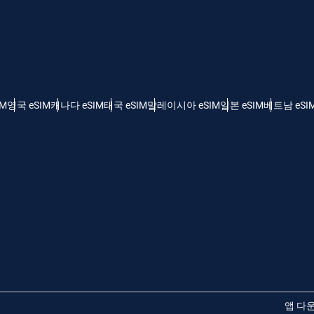
 - 미국 달러
KRW - 한국 원화
nglish
Español
 - 싱가포르 달러
TWD - 신타이비
IM
영국 eSIM
캐나다 eSIM
태국 eSIM
말레이시아 eSIM
일본 eSIM
베트남 eSI
eutsch
简体中文
 - 일본 엔화
EUR - 유로
rançais
العربية
 - 태국 밧
PHP - 필리핀 페소
繁體中文
עברית
 - 인도네시아 루피아
AUD - 오스트레일리아 달러
日本語
한국어
 - 캐나다 달러
GBP - 파운드 스털링
앱 다