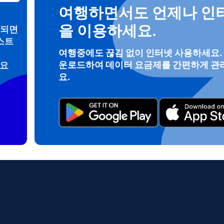
여행하면서도 언제나 인
을 이용하세요.
안되면
스트
로그인 또는 회원가입
여행중에도 끊김 없이 인터넷 사용하세요.
운로드하여 데이터 요금제를 간편하게 관
려요
do I get my eSim?
요.
계정을 계속 이용하거나 몇 초 만에 새로 만드세요.
 your eSIM, start by checking if your device supports eSIM techn
contact your mobile carrier to request an eSIM activation. They w
e you with a QR code or activation details that you can scan or 
r device settings. Once activated, you can enjoy the benefits of 
t needing a physical SIM card!
또는 이메일로 계속하기
일
 선택:
OTP 전송
 선택:
검색