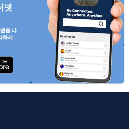
터넷
 앱을 다
팝업 닫기
리하세
ology.
ill
enter
eSIM
팝업 닫기
팝업 닫기