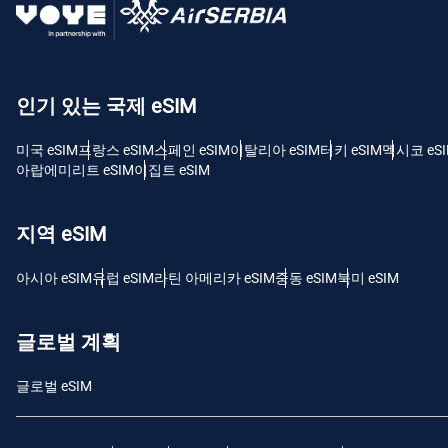
USD
E
인기 있는 국제 eSIM
SGD
미국 eSIM
프랑스 eSIM
스페인 eSIM
이탈리아 eSIM
터키 eSIM
멕시코 eS
D
아랍에미리트 eSIM
이집트 eSIM
JPY
지역 eSIM
F
THB
아시아 eSIM
유럽 ​​eSIM
라틴 아메리카 eSIM
중동 eSIM
북미 eSIM
IDR
글로벌 계획
글로벌 eSIM
CAD