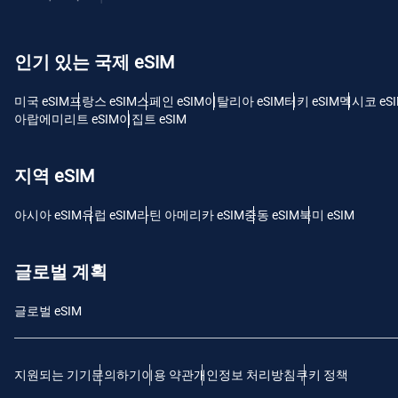
USD
인기 있는 국제 eSIM
E
SGD
미국 eSIM
프랑스 eSIM
스페인 eSIM
이탈리아 eSIM
터키 eSIM
멕시코 eS
아랍에미리트 eSIM
이집트 eSIM
D
JPY
지역 eSIM
F
아시아 eSIM
유럽 ​​eSIM
라틴 아메리카 eSIM
중동 eSIM
북미 eSIM
THB
글로벌 계획
IDR
글로벌 eSIM
CAD
지원되는 기기
문의하기
이용 약관
개인정보 처리방침
쿠키 정책
P