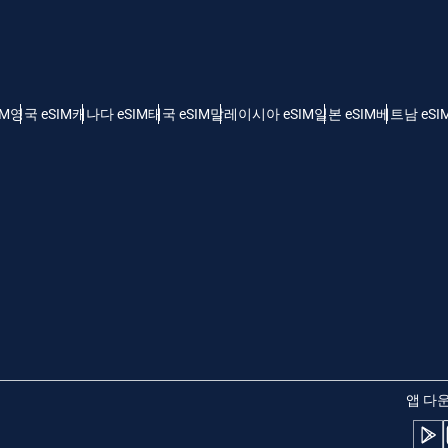
 - 미국 달러
KRW - 한국 원화
nglish
Español
 - 싱가포르 달러
TWD - 신타이비
IM
영국 eSIM
캐나다 eSIM
태국 eSIM
말레이시아 eSIM
일본 eSIM
베트남 eSI
eutsch
简体中文
 - 일본 엔화
EUR - 유로
rançais
العربية
 - 태국 밧
PHP - 필리핀 페소
繁體中文
עברית
 - 인도네시아 루피아
AUD - 오스트레일리아 달러
日本語
한국어
 - 캐나다 달러
GBP - 파운드 스털링
앱 다
olski
Português