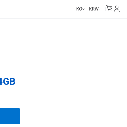
Cart
내 계
KO
KRW
4GB