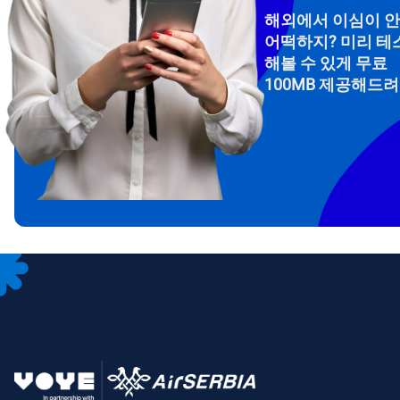
해외에서 이심이 
어떡하지? 미리 테
해볼 수 있게 무료
100MB 제공해드
How 
To get
Then, 
provid
in you
withou
이메
통화
언어
통화 