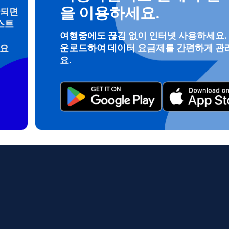
을 이용하세요.
안되면
스트
여행중에도 끊김 없이 인터넷 사용하세요.
로그인 또는 회원가입
운로드하여 데이터 요금제를 간편하게 관
려요
do I get my eSim?
요.
계정을 계속 이용하거나 몇 초 만에 새로 만드세요.
 your eSIM, start by checking if your device supports eSIM techn
contact your mobile carrier to request an eSIM activation. They w
e you with a QR code or activation details that you can scan or 
r device settings. Once activated, you can enjoy the benefits of 
t needing a physical SIM card!
또는 이메일로 계속하기
일
 선택:
OTP 전송
 선택:
검색