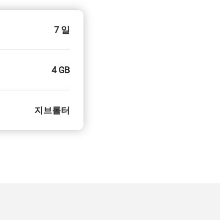
7 일
4 GB
지브롤터