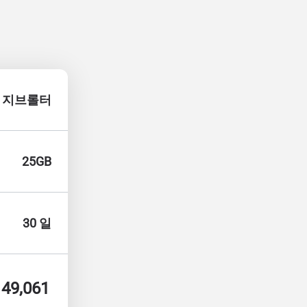
지브롤터
25GB
30 일
49,061