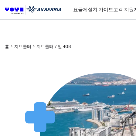
요금제
설치 가이드
고객 지원
홈
지브롤터
지브롤터 7 일 4GB