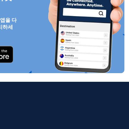
 앱을 다
리하세
팝업 닫기
ology.
ill
enter
eSIM
팝업 닫기
팝업 닫기