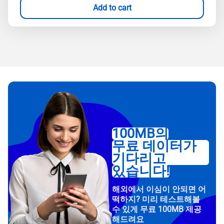
Add to cart
100MB의
무료 데이터가
기다리고
있습니다!
해외에서 이심이 안되면 어
떡하지? 미리 테스트해볼
수 있게 무료 100MB 제공
해드려요