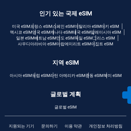
인기 있는 국제 eSIM
미국 eSIM
프랑스 eSIM
스페인 eSIM
이탈리아 eSIM
터키 eSIM
멕시코 eSIM
영국 eSIM
캐나다 eSIM
태국 eSIM
말레이시아 eSIM
일본 eSIM
베트남 eSIM
인도 eSIM
독일 eSIM
그리스 eSIM
사우디아라비아 eSIM
아랍에미리트 eSIM
이집트 eSIM
지역 eSIM
아시아 eSIM
유럽 ​​eSIM
라틴 아메리카 eSIM
중동 eSIM
북미 eSIM
글로벌 계획
글로벌 eSIM
지원되는 기기
문의하기
이용 약관
개인정보 처리방침