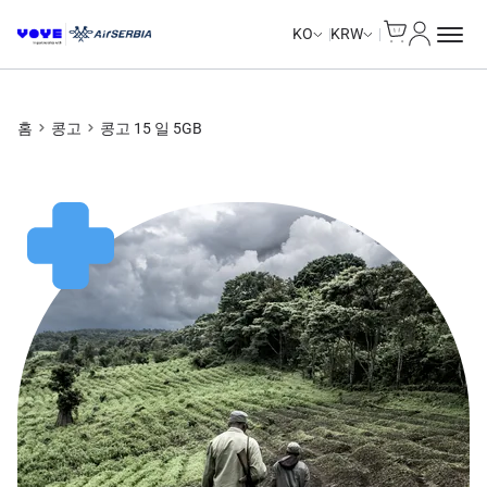
Cart
내 계정
KO
KRW
홈
콩고
콩고 15 일 5GB