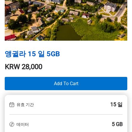
앵귈라 15 일 5GB
KRW
28,000
Add To Cart
15 일
유효 기간
5 GB
데이터