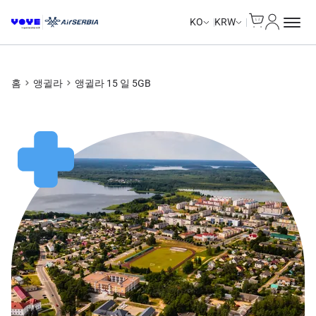
Cart
내 계정
Unlimited Data
Unlimited Data
Unlimited Data
Unlimited Data
KO
KRW
홈
앵귈라
앵귈라 15 일 5GB