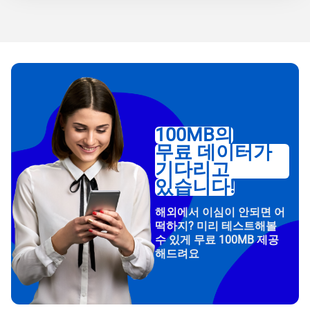
100MB의
무료 데이터가
기다리고
있습니다!
해외에서 이심이 안되면 어
떡하지? 미리 테스트해볼
수 있게 무료 100MB 제공
해드려요