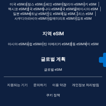
미국 eSIM
프랑스 eSIM
스페인 eSIM
이탈리아 eSIM
터키 eSIM
멕시코 eSIM
영국 eSIM
캐나다 eSIM
태국 eSIM
말레이시아 eSIM
일본 eSIM
베트남 eSIM
인도 eSIM
독일 eSIM
그리스 eSIM
사우디아라비아 eSIM
아랍에미리트 eSIM
이집트 eSIM
지역 eSIM
아시아 eSIM
유럽 ​​eSIM
라틴 아메리카 eSIM
중동 eSIM
북미 eSIM
글로벌 계획
글로벌 eSIM
지원되는 기기
문의하기
이용 약관
개인정보 처리방침
쿠키 정책