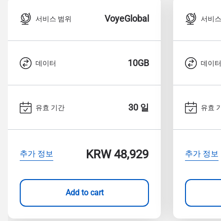
D
VoyeGlobal
서비스 범위
서비스
JPY
F
10GB
데이터
데이
THB
IDR
30 일
유효 기간
유효 
CAD
KRW 48,929
추가 정보
추가 정보
P
AED
Add to cart
с
CHF