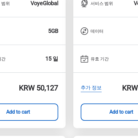
do I get my eSim?
VoyeGlobal
V
 범위
서비스 범위
계정을 계속 이용하거나 몇 초 만에 새로 만드세요.
 your eSIM, start by checking if your device supports eSIM techn
contact your mobile carrier to request an eSIM activation. They w
e you with a QR code or activation details that you can scan or 
5GB
터
데이터
r device settings. Once activated, you can enjoy the benefits of 
t needing a physical SIM card!
또는 이메일로 계속하기
일
15 일
기간
유효 기간
 선택:
OTP 전송
 선택:
검색
KRW 50,127
KRW 
추가 정보
 - 미국 달러
KRW - 한국 원화
Add to cart
Add to cart
nglish
Español
 - 싱가포르 달러
TWD - 신타이비