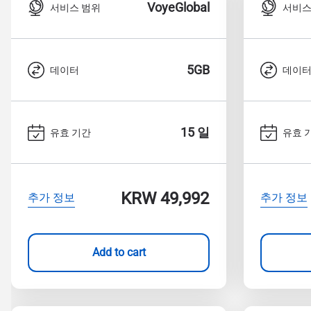
How 
VoyeGlobal
서비스 범위
서비스
To get
Then, 
provid
5GB
데이터
데이
in you
withou
이메
15 일
유효 기간
유효 
통화
언어
통화 
KRW 49,992
추가 정보
추가 정보
USD
Add to cart
E
SGD