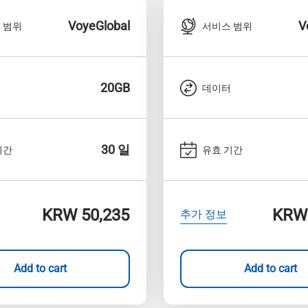
eutsch
简体中文
VoyeGlobal
V
 범위
서비스 범위
 - 일본 엔화
EUR - 유로
rançais
العربية
20GB
터
데이터
 - 태국 밧
PHP - 필리핀 페소
繁體中文
עברית
 - 인도네시아 루피아
AUD - 오스트레일리아 달러
30 일
기간
유효 기간
日本語
한국어
 - 캐나다 달러
GBP - 파운드 스털링
KRW 50,235
KRW 
추가 정보
olski
Português
 - 아랍에미리트 디르함
ILS - 이스라엘 신 셰켈
Add to cart
Add to cart
рпски
Türkçe
 - 스위스 프랑
NZD - 뉴질랜드 달러