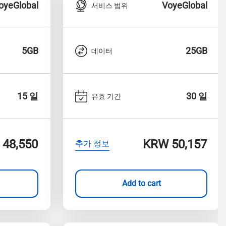
oyeGlobal
VoyeGlobal
서비스 범위
ology.
ill
enter
5GB
25GB
데이터
eSIM
15 일
30 일
유효 기간
팝업 닫기
팝업 닫기
48,550
KRW 50,157
추가 정보
Add to cart