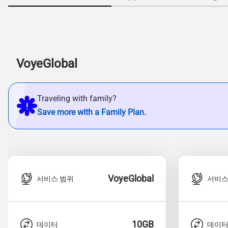
VoyeGlobal
Traveling with family?
Save more with a Family Plan.
VoyeGlobal
서비스 범위
서비스
10GB
데이터
데이