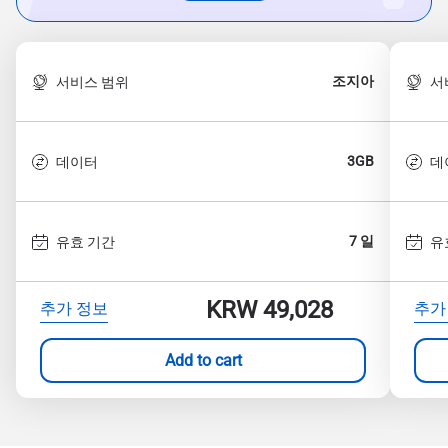
조지아
서비스 범위
서
3GB
데이터
데
7 일
유효 기간
유
KRW 49,028
추가 정보
추가
Add to cart