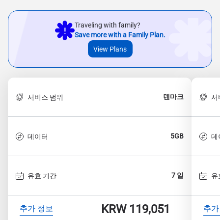
Traveling with family?
Save more with a Family Plan.
View Plans
덴마크
서비스 범위
서
5GB
데이터
데
7 일
유효 기간
유
KRW 119,051
추가 정보
추가