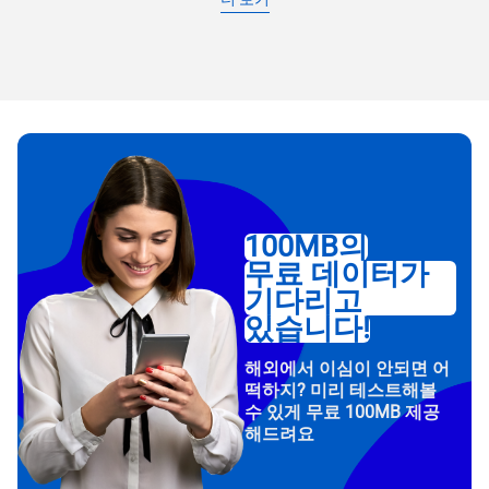
100MB의
무료 데이터가
기다리고
있습니다!
해외에서 이심이 안되면 어
떡하지? 미리 테스트해볼
수 있게 무료 100MB 제공
해드려요