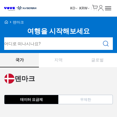
Cart
내 계정
KO
KRW
Voye Homepage
덴마크
여행을 시작해보세요
요금제 검색
국가
지역
글로벌
덴마크
데이터 요금제
무제한