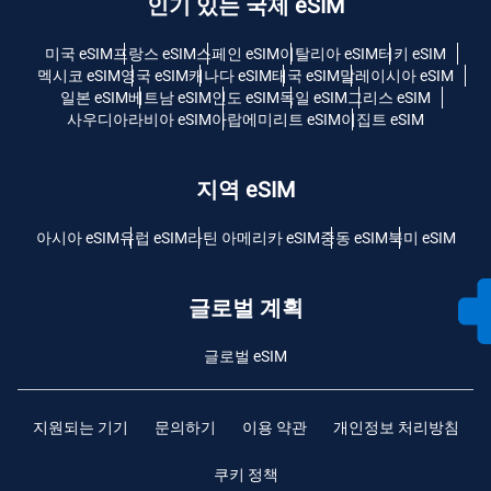
인기 있는 국제 eSIM
미국 eSIM
프랑스 eSIM
스페인 eSIM
이탈리아 eSIM
터키 eSIM
멕시코 eSIM
영국 eSIM
캐나다 eSIM
태국 eSIM
말레이시아 eSIM
일본 eSIM
베트남 eSIM
인도 eSIM
독일 eSIM
그리스 eSIM
사우디아라비아 eSIM
아랍에미리트 eSIM
이집트 eSIM
지역 eSIM
아시아 eSIM
유럽 ​​eSIM
라틴 아메리카 eSIM
중동 eSIM
북미 eSIM
글로벌 계획
글로벌 eSIM
지원되는 기기
문의하기
이용 약관
개인정보 처리방침
쿠키 정책