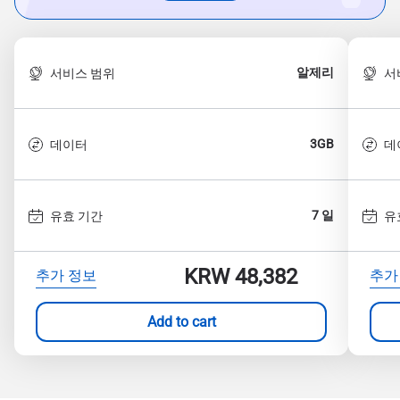
알제리
서비스 범위
서
3GB
데이터
데
7 일
유효 기간
유
KRW 48,382
추가 정보
추가
Add to cart