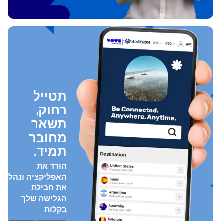
תטייל
רחוק,
תשאר
מחובר
תמיד.
הורד את
האפליקציה ונהל
את חבילת
הגלישה שלך
בקלות