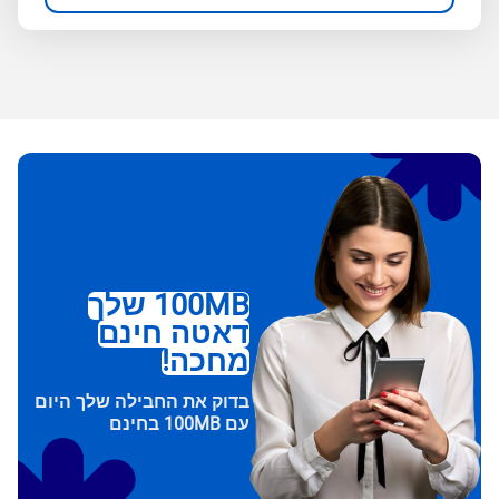
100MB שלך
דאטה חינם
מחכה!
בדוק את החבילה שלך היום
עם 100MB בחינם