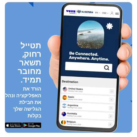
תטייל
רחוק,
תשאר
מחובר
תמיד.
הורד את
האפליקציה ונהל
את חבילת
הגלישה שלך
בקלות