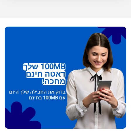
100MB שלך
דאטה חינם
מחכה!
בדוק את החבילה שלך היום
עם 100MB בחינם